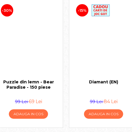
-30%
-15%
Puzzle din lemn - Bear
Diamant (EN)
Paradise - 150 piese
69 Lei
84 Lei
99 Lei
99 Lei
ADAUGA IN COS
ADAUGA IN COS