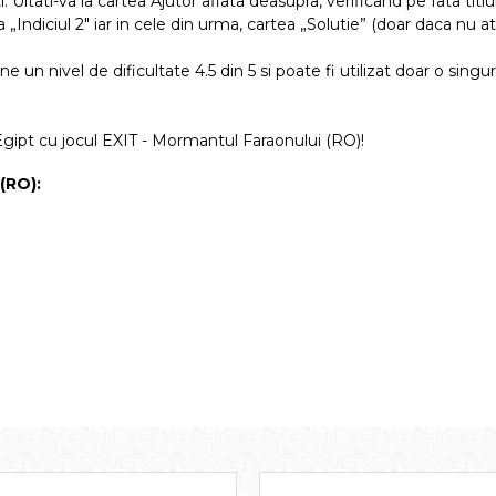
i. Uitati-va la cartea Ajutor aflata deasupra, verificand pe fata titl
tea „Indiciul 2" iar in cele din urma, cartea „Solutie” (doar daca nu 
n nivel de dificultate 4.5 din 5 si poate fi utilizat doar o singura
 Egipt cu jocul EXIT - Mormantul Faraonului (RO)!
(RO):