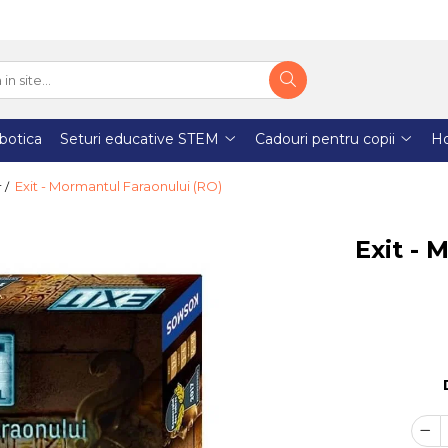
botica
Seturi educative STEM
Cadouri pentru copii
H
Exit - Mormantul Faraonului (RO)
r /
Exit - 