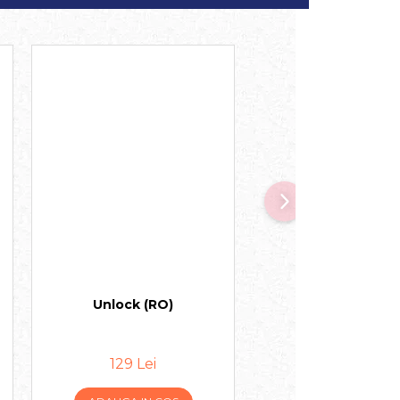
Unlock (RO)
Exit - Aventura din
(RO)
129 Lei
65 Lei