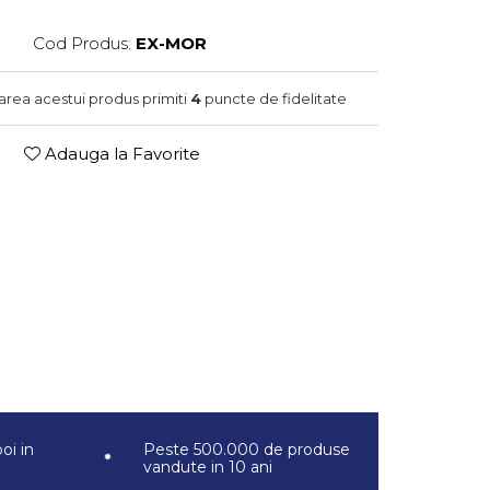
Cod Produs:
EX-MOR
narea acestui produs primiti
4
puncte de fidelitate
Adauga la Favorite
oi in
Peste 500.000 de produse
vandute in 10 ani