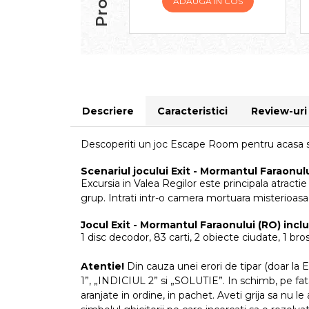
ADAUGA IN COS
Descriere
Caracteristici
Review-ur
Descoperiti un joc Escape Room pentru acasa si
Scenariul jocului Exit - Mormantul Faraonulu
Excursia in Valea Regilor este principala atracti
grup. Intrati intr-o camera mortuara misterioasa. 
Jocul Exit - Mormantul Faraonului (RO) incl
1 disc decodor, 83 carti, 2 obiecte ciudate, 1 br
Atentie!
Din cauza unei erori de tipar (doar la 
1”, „INDICIUL 2” si „SOLUTIE”. In schimb, pe fata, c
aranjate in ordine, in pachet. Aveti grija sa nu l