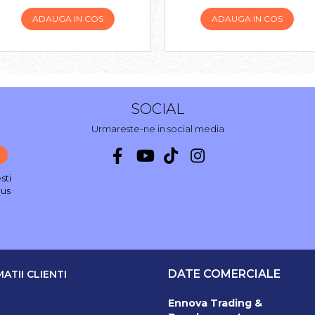
ADAUGA IN COS
ADAUGA IN COS
SOCIAL
Urmareste-ne in social media
sti
nus
DATE COMERCIALE
ATII CLIENTI
Ennova Trading &