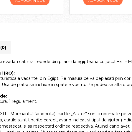
ADAUGA IN COS
ADAUGA IN COS
i
(0)
 evadati cat mai repede din piramida egipteana cu jocul Exit - 
i (RO):
e turistica a vacantei din Egipt. Pe masura ce va deplasati prin cor
Usa de piatra se inchide in spatele vostru. Pe podea se afla o brosu
ude:
osura, 1 regulament.
EXIT - Mormantul faraonului), cartile „Ajutor” sunt imprimate pe 
artile sunt tiparite corect, avand indicat si tipul de ajutor (Indiciul
e amestecati si sa respectati ordinea respectiva. Atunci cand aveti