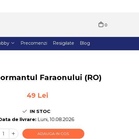
0
obby
Precomenzi
Resigilate
Blog
Mormantul Faraonului (RO)
49 Lei
IN STOC
Data de livrare:
Luni, 10.08.2026
ADAUGA IN COS