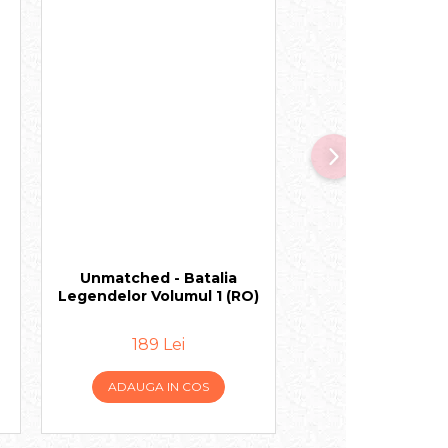
Unmatched - Batalia
Padurea aleas
Legendelor Volumul 1 (RO)
189 Lei
159 Lei
ADAUGA IN COS
ADAUGA IN 