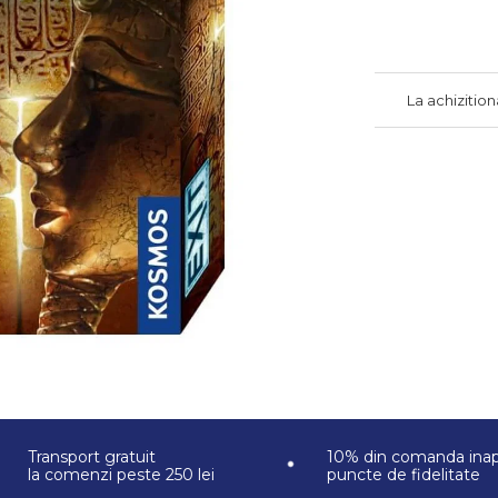
La achizitio
Transport gratuit
10% din comanda inap
la comenzi peste 250 lei
puncte de fidelitate