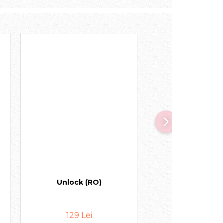
Unlock (RO)
Exit - Aventura d
(RO)
129 Lei
65 Lei