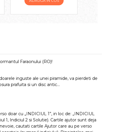
ADAUGA IN COS
ADAUGA IN COS
Mormantul Faraonului (RO)!
idoarele inguste ale unei piramide, va pierdeti de
ra prafuita si un disc antic...
verso doar cu „INDICIUL 1”, in loc de: „INDICIUL
 1, Indiciul 2 si Solutie). Cartile ajutor sunt deja
 nevoie, cautati cartile Ajutor care au pe verso