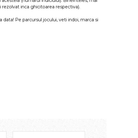
ul acesteia (numarul indiciului). Bineinteles, mai
ati rezolvat inca ghicitoarea respectiva).
 data! Pe parcursul jocului, veti indoi, marca si