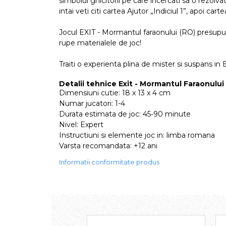
simbolul ghicitorii pe care incercati sa o rezolvat
intai veti citi cartea Ajutor „Indiciul 1”, apoi car
Jocul EXIT - Mormantul faraonului (RO) presupune u
rupe materialele de joc!
Traiti o experienta plina de mister si suspans in
Detalii tehnice Exit - Mormantul Faraonului 
Dimensiuni cutie: 18 x 13 x 4 cm
Numar jucatori: 1-4
Durata estimata de joc: 45-90 minute
Nivel: Expert
Instructiuni si elemente joc in: limba romana
Varsta recomandata: +12 ani
Informatii conformitate produs