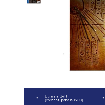
Jocuri pentru 2 persoane
Game cunoscute
Alias
Carcassonne
Catan
Cluedo
Dixit
Monopoly
Orchard Games
Jocuri cooperative
Carti de joc
Jocuri de masa
Jocuri de societate in limba
romana
Vezi toate jocurile de societate
Livrare in 24H
(comenzi pana la 15:00)