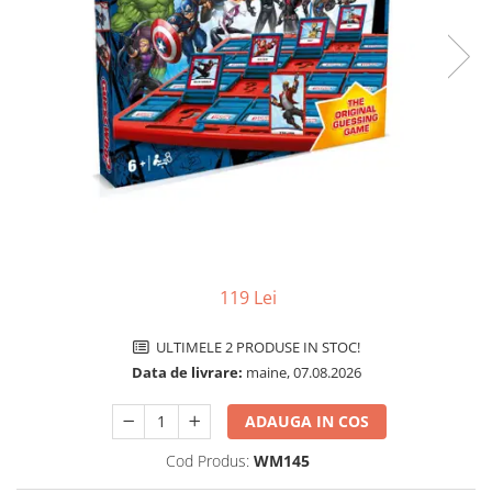
Jocuri pentru o persoana
Vezi toate produsele STEM
Jocuri pentru 2 persoane
Game cunoscute
Alias
Carcassonne
Catan
Cluedo
Dixit
Monopoly
Orchard Games
119 Lei
Jocuri cooperative
Carti de joc
ULTIMELE 2 PRODUSE IN STOC!
Jocuri de masa
Data de livrare:
maine, 07.08.2026
Jocuri de societate in limba
ADAUGA IN COS
romana
Vezi toate jocurile de societate
Cod Produs:
WM145