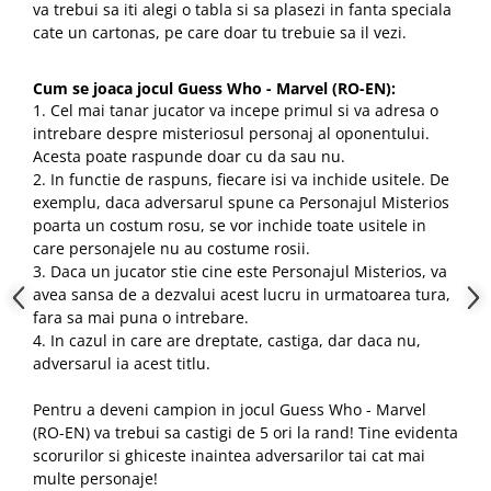
va trebui sa iti alegi o tabla si sa plasezi in fanta speciala
cate un cartonas, pe care doar tu trebuie sa il vezi.
Cum se joaca jocul Guess Who - Marvel (RO-EN):
1. Cel mai tanar jucator va incepe primul si va adresa o
intrebare despre misteriosul personaj al oponentului.
Acesta poate raspunde doar cu da sau nu.
2. In functie de raspuns, fiecare isi va inchide usitele. De
exemplu, daca adversarul spune ca Personajul Misterios
poarta un costum rosu, se vor inchide toate usitele in
care personajele nu au costume rosii.
3. Daca un jucator stie cine este Personajul Misterios, va
avea sansa de a dezvalui acest lucru in urmatoarea tura,
fara sa mai puna o intrebare.
4. In cazul in care are dreptate, castiga, dar daca nu,
adversarul ia acest titlu.
Pentru a deveni campion in jocul Guess Who - Marvel
(RO-EN) va trebui sa castigi de 5 ori la rand! Tine evidenta
scorurilor si ghiceste inaintea adversarilor tai cat mai
multe personaje!