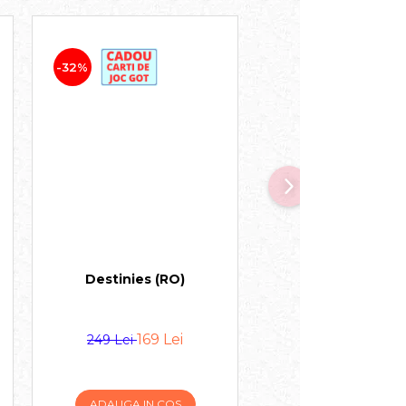
-32%
-12%
Destinies (RO)
Detectivi Parano
(RO)
169 Lei
149 Le
249 Lei
169 Lei
ADAUGA IN COS
ADAUGA IN COS