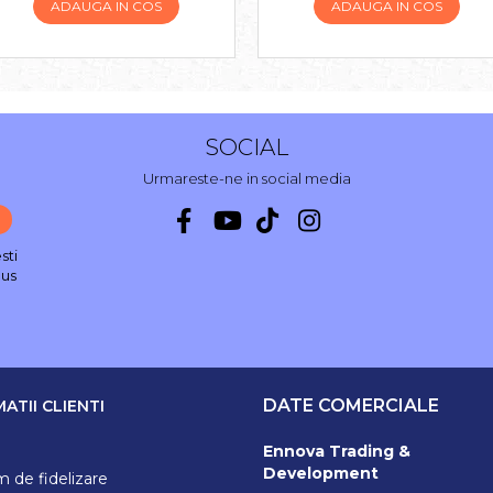
ADAUGA IN COS
ADAUGA IN COS
SOCIAL
Urmareste-ne in social media
sti
nus
DATE COMERCIALE
ATII CLIENTI
Ennova Trading &
Development
 de fidelizare