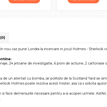
i
(0)
Un nou caz pune Londra la incercare in jocul Holmes - Sherlock vs. 
ontine:
naje, 24 jetoane de investigatie, 6 pioni de actiune, 2 cartonase d
a de un atentat cu bomba, iar politistii de la Scotland Yard se si
herlock Holmes poate rezolva acest mister, asa ca ii solicita ajutor
n si face demersurile necesare pentru a-si acoperi urmele. Astfel
.