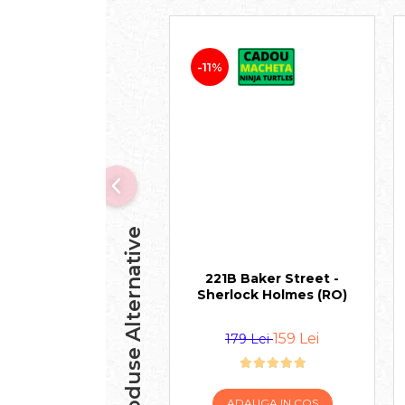
-11%
Produse Alternative
221B Baker Street -
Sherlock Holmes (RO)
159 Lei
179 Lei
ADAUGA IN COS