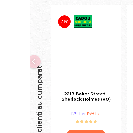
-11%
Alti clienti au cumparat
221B Baker Street -
Sherlock Holmes (RO)
159 Lei
179 Lei