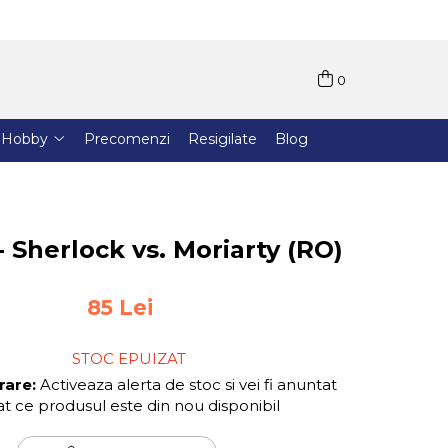
0
Hobby
Precomenzi
Resigilate
Blog
 Sherlock vs. Moriarty (RO)
85 Lei
STOC EPUIZAT
rare:
Activeaza alerta de stoc si vei fi anuntat
t ce produsul este din nou disponibil