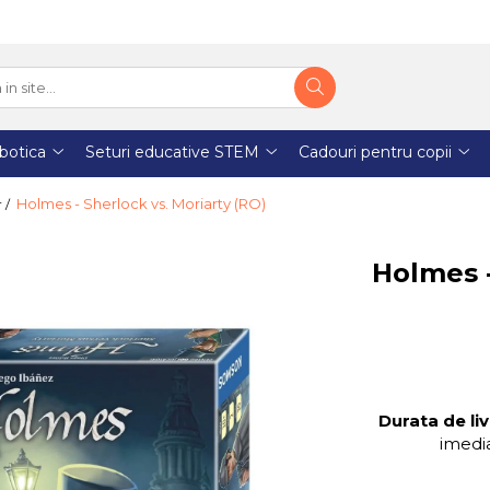
botica
Seturi educative STEM
Cadouri pentru copii
Holmes - Sherlock vs. Moriarty (RO)
r /
Holmes -
Durata de liv
imedia