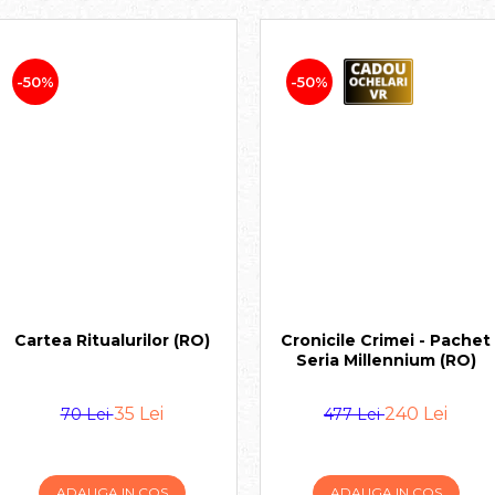
-50%
-50%
Cartea Ritualurilor (RO)
Cronicile Crimei - Pachet
Seria Millennium (RO)
35 Lei
240 Lei
70 Lei
477 Lei
ADAUGA IN COS
ADAUGA IN COS