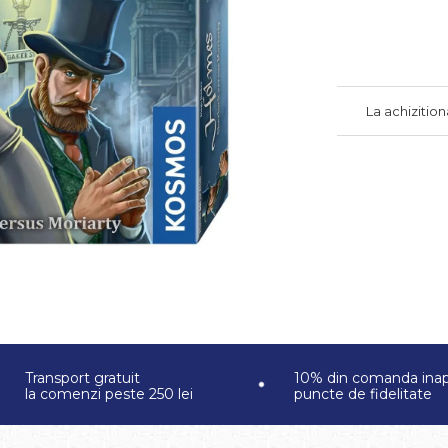
La achizitio
Transport gratuit
10% din comanda inap
la comenzi peste 250 lei
puncte de fidelitate