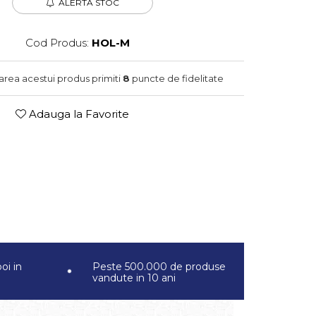
ALERTA STOC
Cod Produs:
HOL-M
narea acestui produs primiti
8
puncte de fidelitate
Adauga la Favorite
oi in
Peste 500.000 de produse
vandute in 10 ani