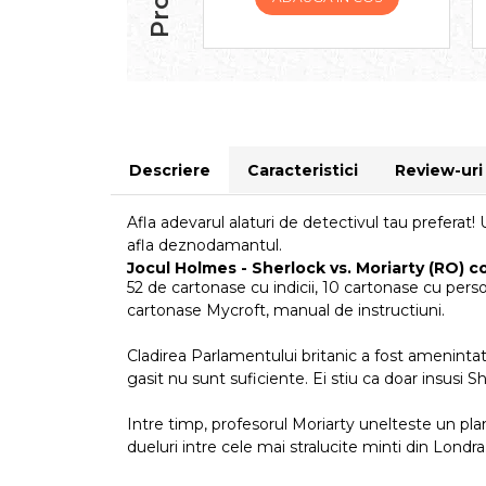
Descriere
Caracteristici
Review-ur
Afla adevarul alaturi de detectivul tau preferat! 
afla deznodamantul.
Jocul Holmes - Sherlock vs. Moriarty (RO) c
52 de cartonase cu indicii, 10 cartonase cu perso
cartonase Mycroft, manual de instructiuni.
Cladirea Parlamentului britanic a fost amenintat
gasit nu sunt suficiente. Ei stiu ca doar insusi S
Intre timp, profesorul Moriarty unelteste un pla
dueluri intre cele mai stralucite minti din Londra