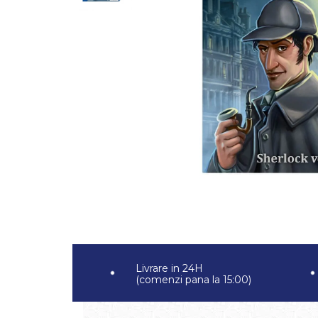
Jocuri pentru 2 persoane
Game cunoscute
Alias
Carcassonne
Catan
Cluedo
Dixit
Monopoly
Orchard Games
Jocuri cooperative
Carti de joc
Jocuri de masa
Jocuri de societate in limba
romana
Vezi toate jocurile de societate
Livrare in 24H
(comenzi pana la 15:00)