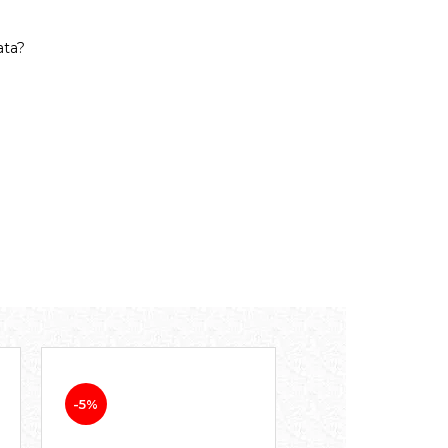
ata?
-5%
-7%