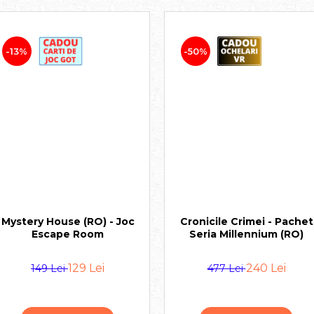
-13%
-50%
Mystery House (RO) - Joc
Cronicile Crimei - Pachet
Escape Room
Seria Millennium (RO)
129 Lei
240 Lei
149 Lei
477 Lei