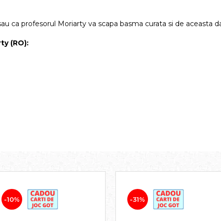
sau ca profesorul Moriarty va scapa basma curata si de aceasta d
ty (RO):
-10%
-31%