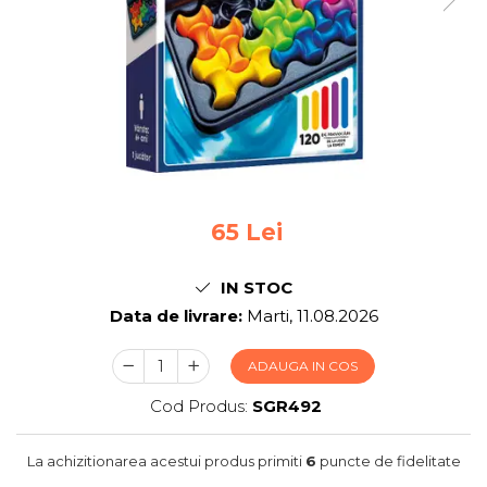
Jocuri pentru 2 persoane
Game cunoscute
Alias
Carcassonne
Catan
Cluedo
Dixit
Monopoly
Orchard Games
65 Lei
Jocuri cooperative
Carti de joc
IN STOC
Data de livrare:
Marti, 11.08.2026
Jocuri de masa
Jocuri de societate in limba
ADAUGA IN COS
romana
Cod Produs:
SGR492
Vezi toate jocurile de societate
La achizitionarea acestui produs primiti
6
puncte de fidelitate