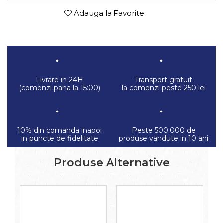
Adauga la Favorite
Livrare in 24H
Transport gratuit
(comenzi pana la 15:00)
la comenzi peste 250 lei
10% din comanda inapoi
Peste 500.000 de
in puncte de fidelitate
produse vandute in 10 ani
Produse Alternative