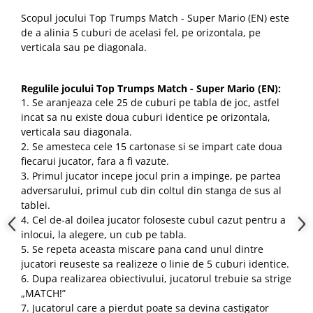
Scopul jocului Top Trumps Match - Super Mario (EN) este
de a alinia 5 cuburi de acelasi fel, pe orizontala, pe
verticala sau pe diagonala.
Regulile jocului Top Trumps Match - Super Mario (EN):
1. Se aranjeaza cele 25 de cuburi pe tabla de joc, astfel
incat sa nu existe doua cuburi identice pe orizontala,
verticala sau diagonala.
2. Se amesteca cele 15 cartonase si se impart cate doua
fiecarui jucator, fara a fi vazute.
3. Primul jucator incepe jocul prin a impinge, pe partea
adversarului, primul cub din coltul din stanga de sus al
tablei.
4. Cel de-al doilea jucator foloseste cubul cazut pentru a
inlocui, la alegere, un cub pe tabla.
5. Se repeta aceasta miscare pana cand unul dintre
jucatori reuseste sa realizeze o linie de 5 cuburi identice.
6. Dupa realizarea obiectivului, jucatorul trebuie sa strige
„MATCH!”
7. Jucatorul care a pierdut poate sa devina castigator