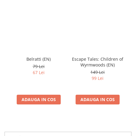
Belratti (EN)
Escape Tales: Children of
50
Wyrmwoods (EN)
79 Lei
149 Lei
67 Lei
99 Lei
ADAUGA IN COS
ADAUGA IN COS