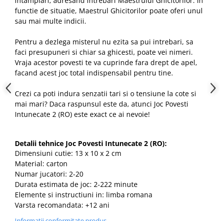
intamplari, adresand intrebari Maestrului Ghicitorilor. In
functie de situatie, Maestrul Ghicitorilor poate oferi unul
sau mai multe indicii.
Pentru a dezlega misterul nu ezita sa pui intrebari, sa
faci presupuneri si chiar sa ghicesti, poate vei nimeri.
Vraja acestor povesti te va cuprinde fara drept de apel,
facand acest joc total indispensabil pentru tine.
Crezi ca poti indura senzatii tari si o tensiune la cote si
mai mari? Daca raspunsul este da, atunci Joc Povesti
Intunecate 2 (RO) este exact ce ai nevoie!
Detalii tehnice Joc Povesti Intunecate 2 (RO):
Dimensiuni cutie: 13 x 10 x 2 cm
Material: carton
Numar jucatori: 2-20
Durata estimata de joc: 2-222 minute
Elemente si instructiuni in: limba romana
Varsta recomandata: +12 ani
Informatii conformitate produs