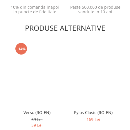
10% din comanda inapoi
Peste 500.000 de produse
in puncte de fidelitate
vandute in 10 ani
PRODUSE ALTERNATIVE
-14%
Verso (RO-EN)
Pylos Clasic (RO-EN)
Ag
69 Lei
169 Lei
59 Lei