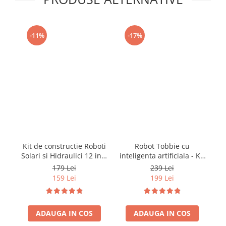
-11%
-17%
Kit de constructie Roboti
Robot Tobbie cu
Solari si Hidraulici 12 in 1
inteligenta artificiala - Kit
H
(RO)
de constructie (RO)
179 Lei
239 Lei
159 Lei
199 Lei
ADAUGA IN COS
ADAUGA IN COS