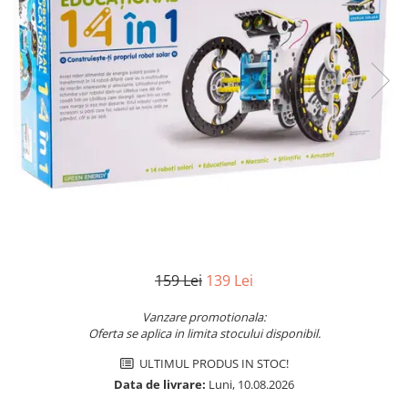
Jocuri pentru o persoana
Vezi toate produsele STEM
Jocuri pentru 2 persoane
Game cunoscute
Alias
Carcassonne
Catan
Cluedo
Dixit
Monopoly
Orchard Games
Jocuri cooperative
Carti de joc
159 Lei
139 Lei
Jocuri de masa
Vanzare promotionala:
Jocuri de societate in limba
Oferta se aplica in limita stocului disponibil.
romana
ULTIMUL PRODUS IN STOC!
Vezi toate jocurile de societate
Data de livrare:
Luni, 10.08.2026