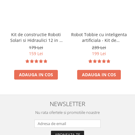
Kit de constructie Roboti
Robot Tobbie cu inteligenta
Solari si Hidraulici 12 in 1
artificiala - Kit de
(RO)
constructie (RO)
179 Lei
239 Lei
159 Lei
199 Lei
ADAUGA IN COS
ADAUGA IN COS
NEWSLETTER
Nu rata ofertele si promotiile noastre