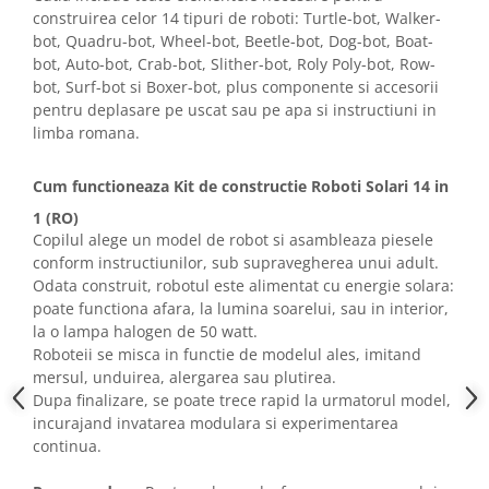
construirea celor 14 tipuri de roboti: Turtle-bot, Walker-
bot, Quadru-bot, Wheel-bot, Beetle-bot, Dog-bot, Boat-
bot, Auto-bot, Crab-bot, Slither-bot, Roly Poly-bot, Row-
bot, Surf-bot si Boxer-bot, plus componente si accesorii
pentru deplasare pe uscat sau pe apa si instructiuni in
limba romana.
Cum functioneaza Kit de constructie Roboti Solari 14 in
1 (RO)
Copilul alege un model de robot si asambleaza piesele
conform instructiunilor, sub supravegherea unui adult.
Odata construit, robotul este alimentat cu energie solara:
poate functiona afara, la lumina soarelui, sau in interior,
la o lampa halogen de 50 watt.
Roboteii se misca in functie de modelul ales, imitand
mersul, unduirea, alergarea sau plutirea.
Dupa finalizare, se poate trece rapid la urmatorul model,
incurajand invatarea modulara si experimentarea
continua.