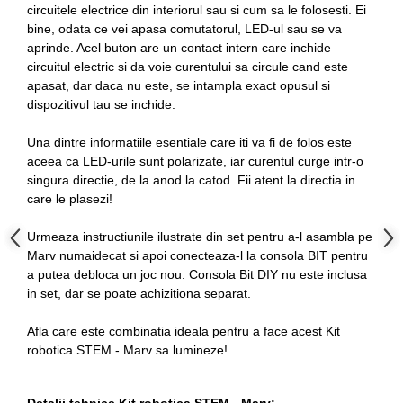
circuitele electrice din interiorul sau si cum sa le folosesti. Ei
bine, odata ce vei apasa comutatorul, LED-ul sau se va
aprinde. Acel buton are un contact intern care inchide
circuitul electric si da voie curentului sa circule cand este
apasat, dar daca nu este, se intampla exact opusul si
dispozitivul tau se inchide.
Una dintre informatiile esentiale care iti va fi de folos este
aceea ca LED-urile sunt polarizate, iar curentul curge intr-o
singura directie, de la anod la catod. Fii atent la directia in
care le plasezi!
Urmeaza instructiunile ilustrate din set pentru a-l asambla pe
Marv numaidecat si apoi conecteaza-l la consola BIT pentru
a putea debloca un joc nou. Consola Bit DIY nu este inclusa
in set, dar se poate achizitiona separat.
Afla care este combinatia ideala pentru a face acest Kit
robotica STEM - Marv sa lumineze!
Detalii tehnice Kit robotica STEM - Marv: