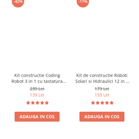
-42%
-11%
Kit constructie Coding
Kit de constructie Roboti
Robot 3 in 1 cu tastatura
Solari si Hidraulici 12 in 1
(EN)
(RO)
239 Lei
179 Lei
139 Lei
159 Lei
ADAUGA IN COS
ADAUGA IN COS