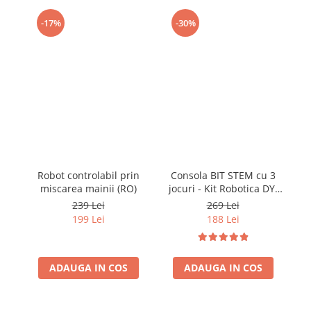
-17%
-30%
Robot controlabil prin
Consola BIT STEM cu 3
miscarea mainii (RO)
jocuri - Kit Robotica DYI
cu codare
239 Lei
269 Lei
199 Lei
188 Lei
ADAUGA IN COS
ADAUGA IN COS