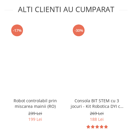
ALTI CLIENTI AU CUMPARAT
-17%
-30%
Robot controlabil prin
Consola BIT STEM cu 3
miscarea mainii (RO)
jocuri - Kit Robotica DYI cu
codare
239 Lei
269 Lei
199 Lei
188 Lei