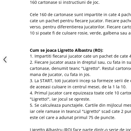
160 cartonase si instructiuni de joc.
Cele 160 de cartonase sunt impartite in cate 4 pach
cate un pachet pentru fiecare jucator. Fiecare pach
verso, pentru diferentierea jucatorilor. Fiecare carto
10 si poate fi de culoare rosie, verde, galbena sau 
Cum se joaca Ligretto Albastru (RO):
1. Impartiti fiecarui jucator cate un pachet de cate
2. Fiecare jucator asaza in dreptul sau, cu fata in su
cartonase, denumit teanc "Ligretto". Restul cartonse
mana de jucator, cu fata in jos.
3. La START, toti jucatorii incep sa formeze serii de 
de aceeasi culoare in centrul mesei, de la 1 la 10.
4. Primul jucator care epuizeaza toate cele 10 carto
"Ligretto!", iar jocul se opreste.
5. Se calculeaza punctajele. Cartile din mijlocul me
iar cele ramase in teancul "Ligretto" scad cate 2 pun
este cel care a adunat primul 75 de puncte.
Ligretto Albastru (RO) face parte dintr-o serie de jocu