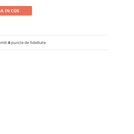
A IN COS
imiti
6
puncte de fidelitate