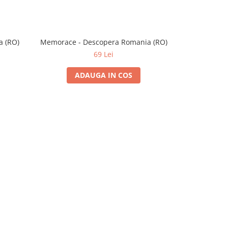
a (RO)
Memorace - Descopera Romania (RO)
Brain
69 Lei
ADAUGA IN COS
A