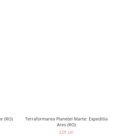
r (RO)
Terraformarea Planetei Marte: Expeditia
Cat
Ares (RO)
229 Lei