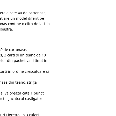
ete a cate 40 de cartonase,
et are un model diferit pe
nas contine o cifra de la 1 la
albastra.
 40 de cartonase.
s, 3 carti si un teanc de 10
lor din pachet va fi tinut in
carti in ordine crescatoare si
nase din teanc, striga
sei valoreaza cate 1 punct,
cte. Jucatorul castigator
ri Ligretto, in 3 culori