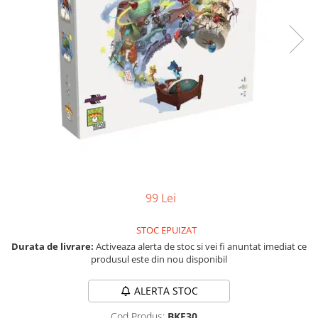
Vezi toate produsele STEM
Jocuri pentru o persoana
Jocuri pentru 2 persoane
Game cunoscute
Alias
Carcassonne
Catan
Cluedo
Dixit
Monopoly
Orchard Games
Jocuri cooperative
99 Lei
Carti de joc
STOC EPUIZAT
Jocuri de masa
Durata de livrare:
Activeaza alerta de stoc si vei fi anuntat imediat ce
produsul este din nou disponibil
Jocuri de societate in limba
romana
ALERTA STOC
Vezi toate jocurile de societate
Cod Produs:
BKF30