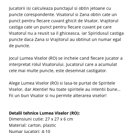
Jucatorii isi calculeaza punctajul si obtin jetoane cu
puncte corespondente. Visatorul si Zana obtin cate un
punct pentru fiecare cuvant ghicit de Visator, Vrajitorul
castiga cate un punct pentru fiecare cuvant pe care
Visatorul nu a reusit sa il ghiceasca, iar Spiridusul castiga
puncte daca Zana si Vrajitorul au obtinut un numar egal
de puncte.
Jocul Lumea Viselor (RO) se incheie cand fiecare jucator a
interpretat rolul Visatorului. Jucatorul care a acumulat
cele mai multe puncte, este desemnat castigator.
Alege
Lumea Viselor (RO) si lasa-te purtat de Spiritele
Viselor, dar Atentie! Nu toate spiritele au intentii bune…
Fii un bun Visator si nu permite alterarea viselor!
Detalii tehnice Lumea Viselor
(RO):
Dimensiuni cutie: 27 x 27 x 6 cm
Material: carton, plastic
Numar jucatori: 4-10