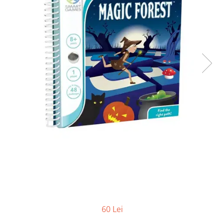
Jocuri pentru o persoana
Vezi toate produsele STEM
Jocuri pentru 2 persoane
Game cunoscute
Alias
Carcassonne
Catan
Cluedo
Dixit
Monopoly
Orchard Games
Jocuri cooperative
Carti de joc
Jocuri de masa
Jocuri de societate in limba
romana
Vezi toate jocurile de societate
60 Lei