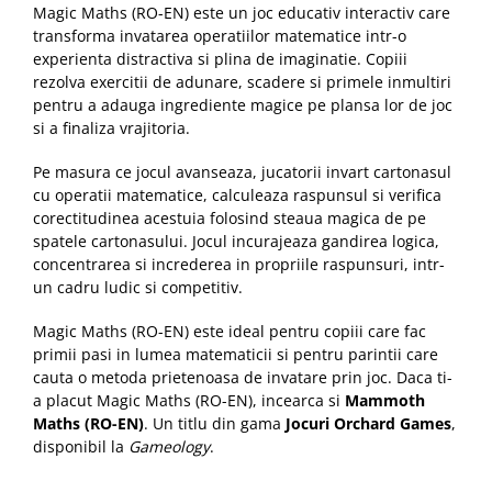
Magic Maths (RO-EN) este un joc educativ interactiv care
transforma invatarea operatiilor matematice intr-o
experienta distractiva si plina de imaginatie. Copiii
rezolva exercitii de adunare, scadere si primele inmultiri
pentru a adauga ingrediente magice pe plansa lor de joc
si a finaliza vrajitoria.
Pe masura ce jocul avanseaza, jucatorii invart cartonasul
cu operatii matematice, calculeaza raspunsul si verifica
corectitudinea acestuia folosind steaua magica de pe
spatele cartonasului. Jocul incurajeaza gandirea logica,
concentrarea si increderea in propriile raspunsuri, intr-
un cadru ludic si competitiv.
Magic Maths (RO-EN) este ideal pentru copiii care fac
primii pasi in lumea matematicii si pentru parintii care
cauta o metoda prietenoasa de invatare prin joc. Daca ti-
a placut Magic Maths (RO-EN), incearca si
Mammoth
Maths (RO-EN)
. Un titlu din gama
Jocuri Orchard Games
,
disponibil la
Gameology
.