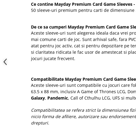
Ce contine Mayday Premium Card Game Sleeves 
50 sleeve-uri premium pentru carti de dimensiune
De ce sa cumperi Mayday Premium Card Game Sl
Aceste sleeve-uri sunt alegerea ideala daca vrei p
mai comune carti de joc. Sunt arhival safe, fara PVC s
atat pentru joc activ, cat si pentru depozitare pe t
si claritatea ridicata le fac usor de amestecat si placu
jocuri jucate frecvent.
Compatibilitate Mayday Premium Card Game Sle
Aceste sleeve-uri sunt compatibile cu jocuri care fo
63.5 x 88 mm, inclusiv A Game of Thrones LCG, Do
Galaxy
,
Pandemic
, Call of Cthulhu LCG, UFS si multe
Compatibilitatea se refera strict la dimensiunea fizi
nicio forma de afiliere, autorizare sau endorsement
drepturi.