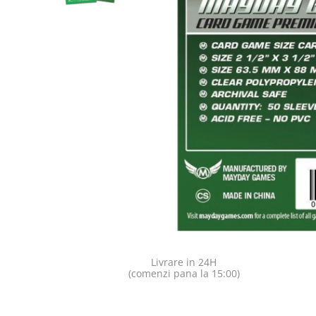
Jocuri pentru o persoana
Vezi toate produsele STEM
Jocuri pentru 2 persoane
Game cunoscute
Alias
Carcassonne
Catan
Cluedo
Dixit
Monopoly
Orchard Games
Jocuri cooperative
Carti de joc
Jocuri de masa
Jocuri de societate in limba
Livrare in 24H
romana
(comenzi pana la 15:00)
Vezi toate jocurile de societate