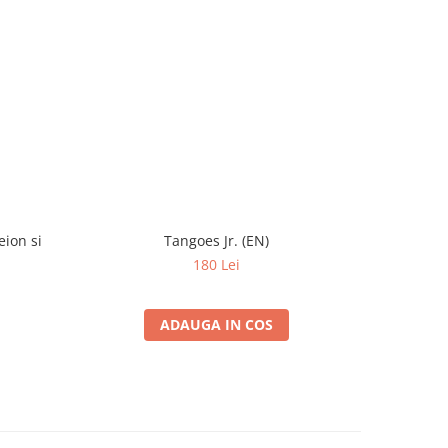
eion si
Tangoes Jr. (EN)
Puzzle 3
180 Lei
ADAUGA IN COS