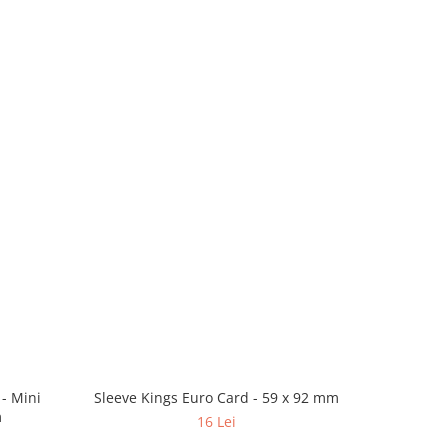
 - Mini
Sleeve Kings Euro Card - 59 x 92 mm
Paladin Ca
m
S
16 Lei