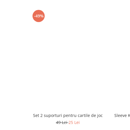
-49%
Set 2 suporturi pentru cartile de joc
Sleeve K
49 Lei
25 Lei