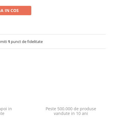
A IN COS
imiti
1
punct de fidelitate
poi in
Peste 500.000 de produse
ate
vandute in 10 ani