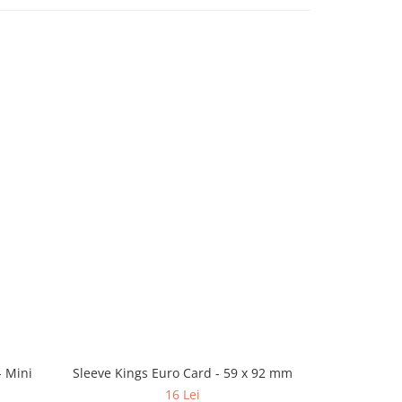
- Mini
Sleeve Kings Euro Card - 59 x 92 mm
Paladin C
American 
16 Lei