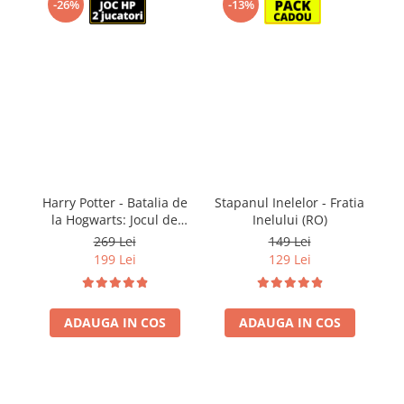
-26%
-13%
Harry Potter - Batalia de
Stapanul Inelelor - Fratia
S
la Hogwarts: Jocul de
Inelului (RO)
baza (RO)
269 Lei
149 Lei
199 Lei
129 Lei
ADAUGA IN COS
ADAUGA IN COS