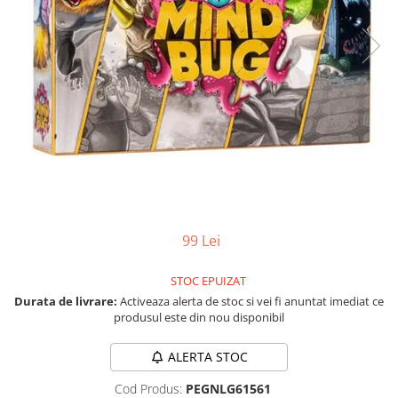
Vezi toate produsele STEM
Jocuri pentru o persoana
Jocuri pentru 2 persoane
Game cunoscute
Alias
Carcassonne
Catan
Cluedo
Dixit
Monopoly
Orchard Games
99 Lei
Jocuri cooperative
Carti de joc
STOC EPUIZAT
Jocuri de masa
Durata de livrare:
Activeaza alerta de stoc si vei fi anuntat imediat ce
produsul este din nou disponibil
Jocuri de societate in limba
romana
ALERTA STOC
Vezi toate jocurile de societate
Cod Produs:
PEGNLG61561