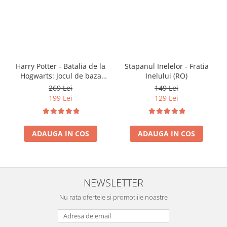
Harry Potter - Batalia de la
Stapanul Inelelor - Fratia
Hogwarts: Jocul de baza
Inelului (RO)
(RO)
269 Lei
149 Lei
199 Lei
129 Lei
ADAUGA IN COS
ADAUGA IN COS
NEWSLETTER
Nu rata ofertele si promotiile noastre