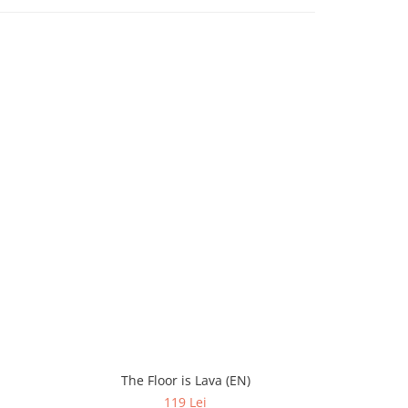
-49%
The Floor is Lava (EN)
Set 4 ming
119 Lei