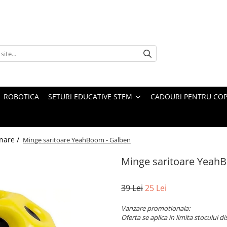
ROBOTICA
SETURI EDUCATIVE STEM
CADOURI PENTRU COP
nare /
Minge saritoare YeahBoom - Galben
Minge saritoare Yeah
39 Lei
25 Lei
Vanzare promotionala:
Oferta se aplica in limita stocului di