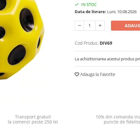
IN STOC
Data de livrare:
Luni, 10.08.2026
ADAUG
Cod Produs:
DIV69
La achizitionarea acestui produs pr
Adauga la Favorite
Transport gratuit
10% din comanda ina
la comenzi peste 250 lei
puncte de fidelit