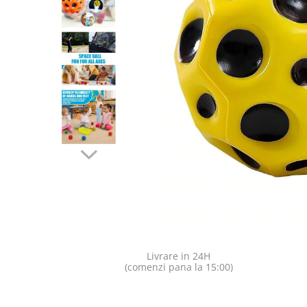
Jocuri pentru o persoana
Vezi toate produsele STEM
Jocuri pentru 2 persoane
Game cunoscute
Alias
Carcassonne
Catan
Cluedo
Dixit
Monopoly
Orchard Games
Jocuri cooperative
Carti de joc
Jocuri de masa
Jocuri de societate in limba
Livrare in 24H
romana
(comenzi pana la 15:00)
Vezi toate jocurile de societate