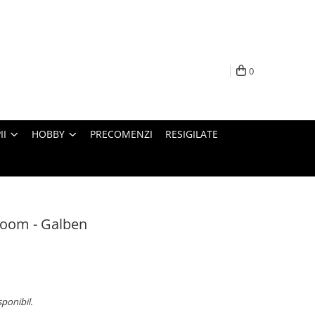
0
II
HOBBY
PRECOMENZI
RESIGILATE
Boom - Galben
sponibil.