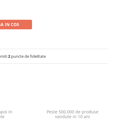
A IN COS
imiti
2
puncte de fidelitate
poi in
Peste 500.000 de produse
ate
vandute in 10 ani