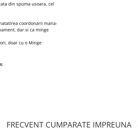
icata din spuma usoara, cel
natatirea coordonarii mana-
enament, dar si ca minge
iori, doar cu o Minge
n:
FRECVENT CUMPARATE IMPREUNA