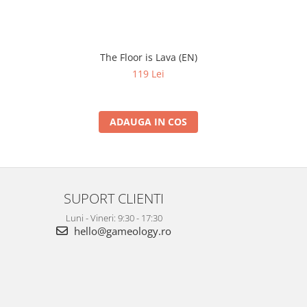
The Floor is Lava (EN)
Set 4 
119 Lei
ADAUGA IN COS
SUPORT CLIENTI
Luni - Vineri: 9:30 - 17:30
hello@gameology.ro