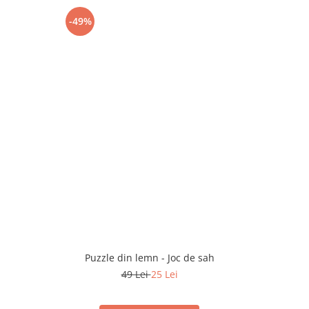
-49%
-28%
Puzzle din lemn - Joc de sah
Kendama 
49 Lei
25 Lei