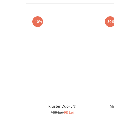
-10%
-50
Kluster Duo (EN)
Mi
109 Lei
98 Lei