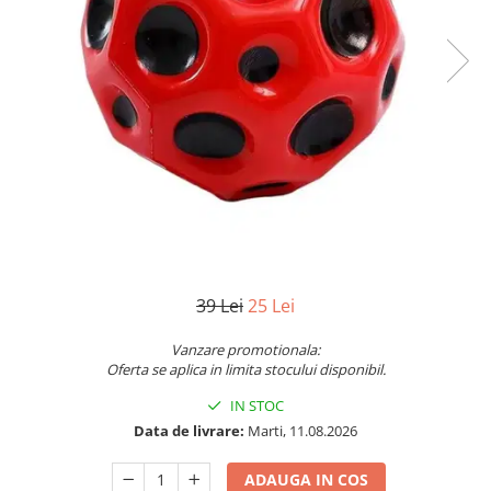
Vezi toate produsele STEM
Jocuri pentru o persoana
Jocuri pentru 2 persoane
Game cunoscute
Alias
Carcassonne
Catan
Cluedo
Dixit
Monopoly
Orchard Games
Jocuri cooperative
39 Lei
25 Lei
Carti de joc
Vanzare promotionala:
Jocuri de masa
Oferta se aplica in limita stocului disponibil.
Jocuri de societate in limba
IN STOC
romana
Data de livrare:
Marti, 11.08.2026
Vezi toate jocurile de societate
ADAUGA IN COS