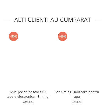
ALTI CLIENTI AU CUMPARAT
-50%
-49%
Mini joc de baschet cu
Set 4 mingi saritoare pentru
tabela electronica - 3 mingi
apa
249 Lei
89 Lei