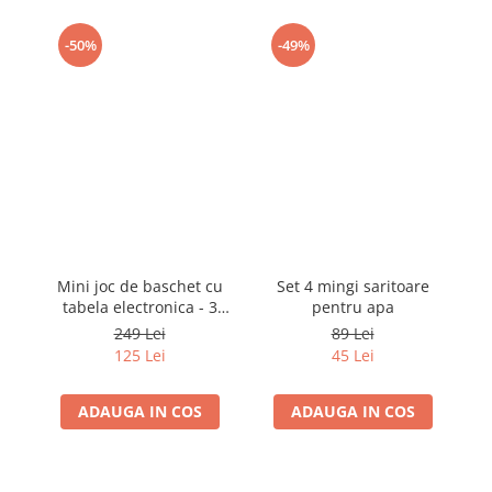
-50%
-49%
Mini joc de baschet cu
Set 4 mingi saritoare
tabela electronica - 3
pentru apa
mingi
249 Lei
89 Lei
125 Lei
45 Lei
ADAUGA IN COS
ADAUGA IN COS