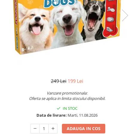
Vezi toate produsele STEM
Jocuri pentru o persoana
Jocuri pentru 2 persoane
Game cunoscute
Alias
Carcassonne
Catan
Cluedo
Dixit
Monopoly
Orchard Games
249 Lei
199 Lei
Jocuri cooperative
Carti de joc
Vanzare promotionala:
Oferta se aplica in limita stocului disponibil.
Jocuri de masa
IN STOC
Jocuri de societate in limba
romana
Data de livrare:
Marti, 11.08.2026
Vezi toate jocurile de societate
ADAUGA IN COS