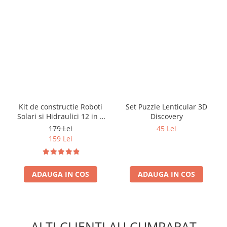
Kit de constructie Roboti
Set Puzzle Lenticular 3D
Solari si Hidraulici 12 in 1
Discovery
(RO)
179 Lei
45 Lei
159 Lei
ADAUGA IN COS
ADAUGA IN COS
ALTI CLIENTI AU CUMPARAT