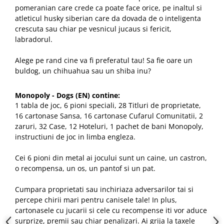
pomeranian care crede ca poate face orice, pe inaltul si
atleticul husky siberian care da dovada de o inteligenta
crescuta sau chiar pe vesnicul jucaus si fericit,
labradorul.
Alege pe rand cine va fi preferatul tau! Sa fie oare un
buldog, un chihuahua sau un shiba inu?
Monopoly - Dogs (EN) contine:
1 tabla de joc, 6 pioni speciali, 28 Titluri de proprietate,
16 cartonase Sansa, 16 cartonase Cufarul Comunitatii, 2
zaruri, 32 Case, 12 Hoteluri, 1 pachet de bani Monopoly,
instructiuni de joc in limba engleza.
Cei 6 pioni din metal ai jocului sunt
un caine, un castron,
o recompensa, un os, un pantof si un pat.
Cumpara proprietati sau inchiriaza adversarilor tai si
percepe chirii mari pentru canisele tale! In plus,
cartonasele cu jucarii si cele cu recompense iti vor aduce
surprize, premii sau chiar penalizari. Ai grija la taxele