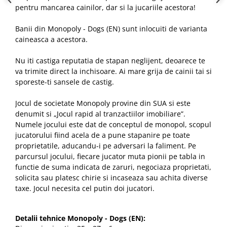
pentru mancarea cainilor, dar si la jucariile acestora!
Banii din Monopoly - Dogs (EN) sunt inlocuiti de varianta
caineasca a acestora.
Nu iti castiga reputatia de stapan neglijent, deoarece te
va trimite direct la inchisoare. Ai mare grija de cainii tai si
sporeste-ti sansele de castig.
Jocul de societate
Monopoly
provine din SUA si este
denumit si „Jocul rapid al tranzactiilor imobiliare”.
Numele jocului este dat de conceptul de monopol, scopul
jucatorului fiind acela de a pune stapanire pe toate
proprietatile, aducandu-i pe adversari la faliment. Pe
parcursul jocului, fiecare jucator muta pionii pe tabla in
functie de suma indicata de zaruri, negociaza proprietati,
solicita sau platesc chirie si incaseaza sau achita diverse
taxe. Jocul necesita cel putin doi jucatori.
Detalii tehnice Monopoly - Dogs (EN):