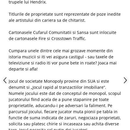
trupele lui Hendrix.
Titlurile de proprietate sunt reprezentate de poze inedite
ale artistului din cariera sa de chitarist.
Cartonasele Cufarul Comunitatii si Sansa sunt inlocuite
de cartonasele Fire si Crosstown Traffic.
Cumpara unele dintre cele mai grozave momente din
istoria muzicii si iti vei asigura castigul - sau taxele de
televiziune si radio iti vor pune bete in roate? Joaca mai
departe si afla!
Jocul de societate
Monopoly
provine din SUA si este
denumit si „Jocul rapid al tranzactiilor imobiliare”.
Numele jocului este dat de conceptul de monopol, scopul
jucatorului fiind acela de a pune stapanire pe toate
proprietatile, aducandu-i pe adversari la faliment. Pe
parcursul jocului, fiecare jucator muta pionii pe tabla in
functie de suma indicata de zaruri, negociaza proprietati,
solicita sau platesc chirie si incaseaza sau achita diverse
taxe. Jocul necesita cel putin doi jucatori.