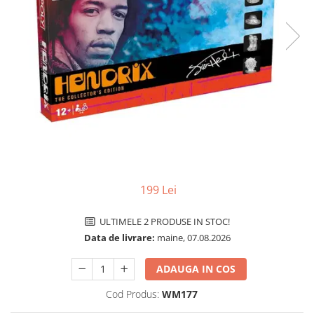
Jocuri pentru o persoana
Vezi toate produsele STEM
Jocuri pentru 2 persoane
Game cunoscute
Alias
Carcassonne
Catan
Cluedo
Dixit
Monopoly
Orchard Games
199 Lei
Jocuri cooperative
Carti de joc
ULTIMELE 2 PRODUSE IN STOC!
Jocuri de masa
Data de livrare:
maine, 07.08.2026
Jocuri de societate in limba
ADAUGA IN COS
romana
Vezi toate jocurile de societate
Cod Produs:
WM177