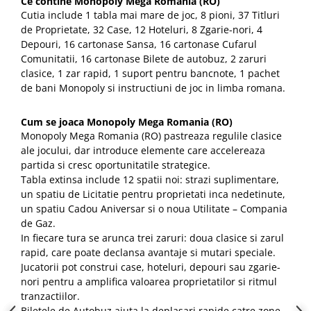
Ce contine Monopoly Mega Romania (RO)
Cutia include 1 tabla mai mare de joc, 8 pioni, 37 Titluri
de Proprietate, 32 Case, 12 Hoteluri, 8 Zgarie-nori, 4
Depouri, 16 cartonase Sansa, 16 cartonase Cufarul
Comunitatii, 16 cartonase Bilete de autobuz, 2 zaruri
clasice, 1 zar rapid, 1 suport pentru bancnote, 1 pachet
de bani Monopoly si instructiuni de joc in limba romana.
Cum se joaca Monopoly Mega Romania (RO)
Monopoly Mega Romania (RO) pastreaza regulile clasice
ale jocului, dar introduce elemente care accelereaza
partida si cresc oportunitatile strategice.
Tabla extinsa include 12 spatii noi: strazi suplimentare,
un spatiu de Licitatie pentru proprietati inca nedetinute,
un spatiu Cadou Aniversar si o noua Utilitate – Compania
de Gaz.
In fiecare tura se arunca trei zaruri: doua clasice si zarul
rapid, care poate declansa avantaje si mutari speciale.
Jucatorii pot construi case, hoteluri, depouri sau zgarie-
nori pentru a amplifica valoarea proprietatilor si ritmul
tranzactiilor.
Biletele de Autobuz ajuta la deplasari rapide catre zone