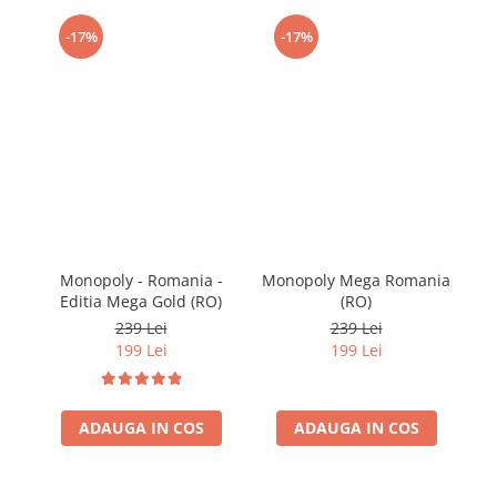
-17%
-17%
Monopoly - Romania -
Monopoly Mega Romania
Editia Mega Gold (RO)
(RO)
Mo
Wo
239 Lei
239 Lei
199 Lei
199 Lei
ADAUGA IN COS
ADAUGA IN COS