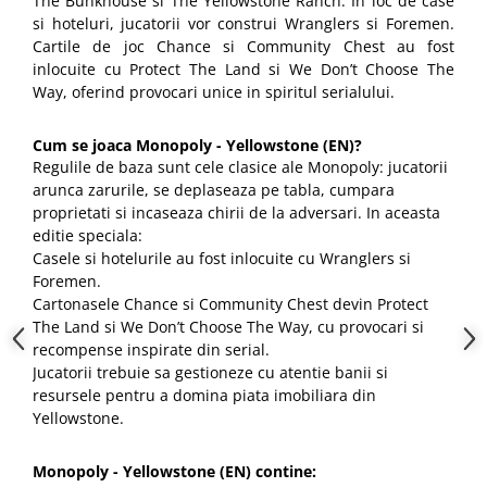
The Bunkhouse si The Yellowstone Ranch. In loc de case
si hoteluri, jucatorii vor construi Wranglers si Foremen.
Cartile de joc Chance si Community Chest au fost
inlocuite cu Protect The Land si We Don’t Choose The
Way, oferind provocari unice in spiritul serialului.
Cum se joaca Monopoly - Yellowstone (EN)?
Regulile de baza sunt cele clasice ale Monopoly: jucatorii
arunca zarurile, se deplaseaza pe tabla, cumpara
proprietati si incaseaza chirii de la adversari. In aceasta
editie speciala:
Casele si hotelurile au fost inlocuite cu Wranglers si
Foremen.
Cartonasele Chance si Community Chest devin Protect
The Land si We Don’t Choose The Way, cu provocari si
recompense inspirate din serial.
Jucatorii trebuie sa gestioneze cu atentie banii si
resursele pentru a domina piata imobiliara din
Yellowstone.
Monopoly - Yellowstone (EN) contine: