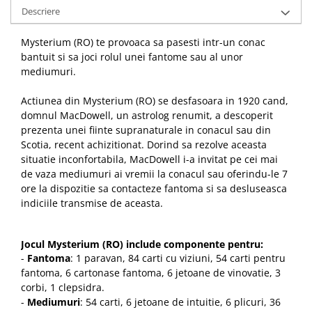
Descriere
Mysterium (RO) te provoaca sa pasesti intr-un conac
bantuit si sa joci rolul unei fantome sau al unor
mediumuri.
Actiunea din Mysterium (RO) se desfasoara in 1920 cand,
domnul MacDowell, un astrolog renumit, a descoperit
prezenta unei fiinte supranaturale in conacul sau din
Scotia, recent achizitionat. Dorind sa rezolve aceasta
situatie inconfortabila, MacDowell i-a invitat pe cei mai
de vaza mediumuri ai vremii la conacul sau oferindu-le 7
ore la dispozitie sa contacteze fantoma si sa desluseasca
indiciile transmise de aceasta.
Jocul Mysterium (RO) include componente pentru:
-
Fantoma
: 1 paravan, 84 carti cu viziuni, 54 carti pentru
fantoma, 6 cartonase fantoma, 6 jetoane de vinovatie, 3
corbi, 1 clepsidra.
-
Mediumuri
: 54 carti, 6 jetoane de intuitie, 6 plicuri, 36