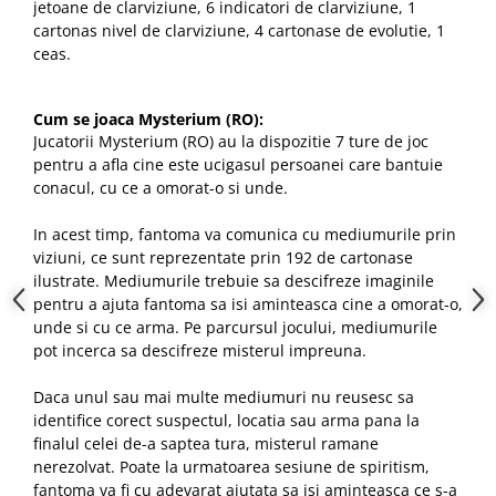
jetoane de clarviziune, 6 indicatori de clarviziune, 1
cartonas nivel de clarviziune, 4 cartonase de evolutie, 1
ceas.
Cum se joaca Mysterium (RO):
Jucatorii Mysterium (RO) au la dispozitie 7 ture de joc
pentru a afla cine este ucigasul persoanei care bantuie
conacul, cu ce a omorat-o si unde.
In acest timp, fantoma va comunica cu mediumurile prin
viziuni, ce sunt reprezentate prin 192 de cartonase
ilustrate. Mediumurile trebuie sa descifreze imaginile
pentru a ajuta fantoma sa isi aminteasca cine a omorat-o,
unde si cu ce arma. Pe parcursul jocului, mediumurile
pot incerca sa descifreze misterul impreuna.
Daca unul sau mai multe mediumuri nu reusesc sa
identifice corect suspectul, locatia sau arma pana la
finalul celei de-a saptea tura, misterul ramane
nerezolvat. Poate la urmatoarea sesiune de spiritism,
fantoma va fi cu adevarat ajutata sa isi aminteasca ce s-a