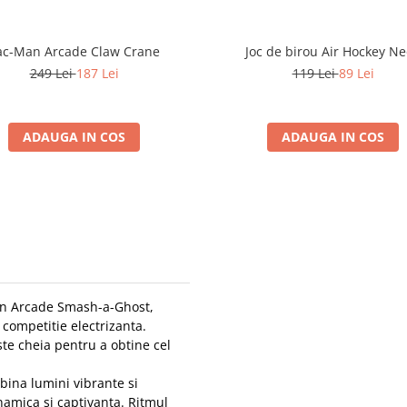
ac-Man Arcade Claw Crane
Joc de birou Air Hockey N
249 Lei
187 Lei
119 Lei
89 Lei
ADAUGA IN COS
ADAUGA IN COS
Man Arcade Smash-a-Ghost,
competitie electrizanta.
ste cheia pentru a obtine cel
bina lumini vibrante si
namica si captivanta. Ritmul