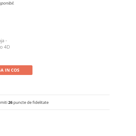
sponibil.
ja -
do 4D
A IN COS
imiti
26
puncte de fidelitate