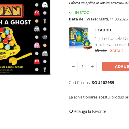
Oferta se aplica in limita stocului di
IN STOC
Data de livrare:
Marti, 11.08.2026
+ CADOU
1 x Testoasele Nin
macheta Leonar
59 Lei
Gratuit
ADAUG
Cod Produs:
SOU102959
La achizitionarea acestui produs pr
Adauga la Favorite