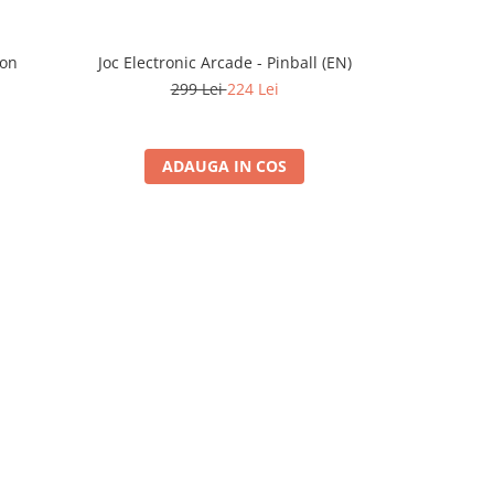
eon
Joc Electronic Arcade - Pinball (EN)
NEON Ba
299 Lei
224 Lei
ADAUGA IN COS
A