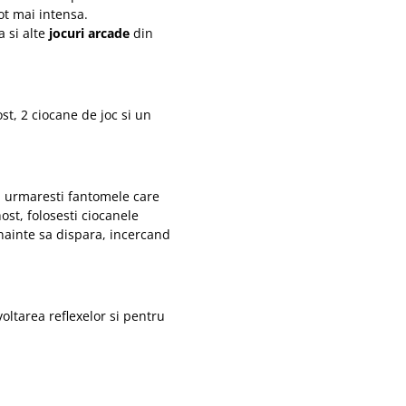
ot mai intensa.
a si alte
jocuri arcade
din
t, 2 ciocane de joc si un
i urmaresti fantomele care
st, folosesti ciocanele
inainte sa dispara, incercand
voltarea reflexelor si pentru