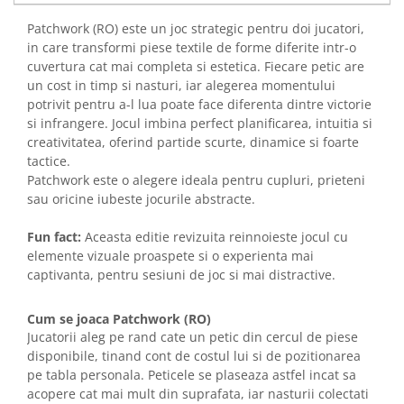
Patchwork (RO) este un joc strategic pentru doi jucatori,
in care transformi piese textile de forme diferite intr-o
cuvertura cat mai completa si estetica. Fiecare petic are
un cost in timp si nasturi, iar alegerea momentului
potrivit pentru a-l lua poate face diferenta dintre victorie
si infrangere. Jocul imbina perfect planificarea, intuitia si
creativitatea, oferind partide scurte, dinamice si foarte
tactice.
Patchwork este o alegere ideala pentru cupluri, prieteni
sau oricine iubeste jocurile abstracte.
Fun fact:
Aceasta editie revizuita reinnoieste jocul cu
elemente vizuale proaspete si o experienta mai
captivanta, pentru sesiuni de joc si mai distractive.
Cum se joaca Patchwork (RO)
Jucatorii aleg pe rand cate un petic din cercul de piese
disponibile, tinand cont de costul lui si de pozitionarea
pe tabla personala. Peticele se plaseaza astfel incat sa
acopere cat mai mult din suprafata, iar nasturii colectati