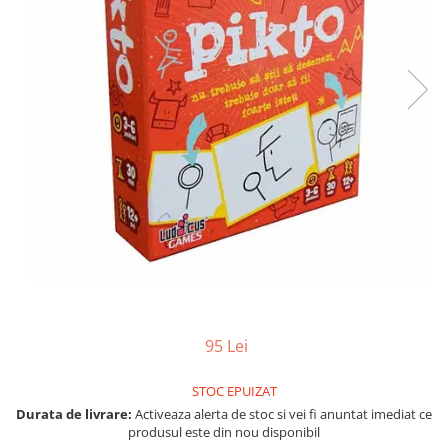
Vezi toate produsele STEM
Jocuri pentru o persoana
Jocuri pentru 2 persoane
Game cunoscute
Alias
Carcassonne
Catan
Cluedo
Dixit
Monopoly
Orchard Games
Jocuri cooperative
Carti de joc
Jocuri de masa
95 Lei
Jocuri de societate in limba
romana
STOC EPUIZAT
Durata de livrare:
Activeaza alerta de stoc si vei fi anuntat imediat ce
Vezi toate jocurile de societate
produsul este din nou disponibil