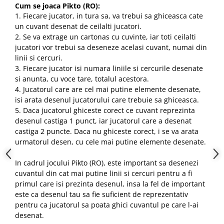
Cum se joaca Pikto (RO):
1. Fiecare jucator, in tura sa, va trebui sa ghiceasca cate
un cuvant desenat de ceilalti jucatori.
2. Se va extrage un cartonas cu cuvinte, iar toti ceilalti
jucatori vor trebui sa deseneze acelasi cuvant, numai din
linii si cercuri.
3. Fiecare jucator isi numara liniile si cercurile desenate
si anunta, cu voce tare, totalul acestora.
4. Jucatorul care are cel mai putine elemente desenate,
isi arata desenul jucatorului care trebuie sa ghiceasca.
5. Daca jucatorul ghiceste corect ce cuvant reprezinta
desenul castiga 1 punct, iar jucatorul care a desenat
castiga 2 puncte. Daca nu ghiceste corect, i se va arata
urmatorul desen, cu cele mai putine elemente desenate.
In cadrul jocului Pikto (RO), este important sa desenezi
cuvantul din cat mai putine linii si cercuri pentru a fi
primul care isi prezinta desenul, insa la fel de important
este ca desenul tau sa fie suficient de reprezentativ
pentru ca jucatorul sa poata ghici cuvantul pe care l-ai
desenat.