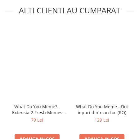
ALTI CLIENTI AU CUMPARAT
What Do You Meme? -
What Do You Meme - Doi
Extensia 2 Fresh Memes
iepuri dintr-un foc (RO)
(EN)
79 Lei
129 Lei
ADAUGA IN COS
ADAUGA IN COS