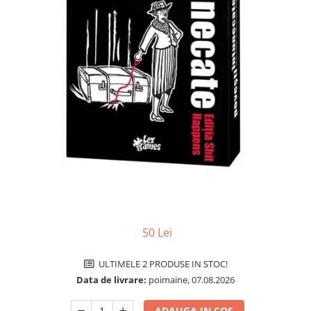
Jocuri pentru o persoana
Vezi toate produsele STEM
Jocuri pentru 2 persoane
Game cunoscute
Alias
Carcassonne
Catan
Cluedo
Dixit
Monopoly
Orchard Games
Jocuri cooperative
Carti de joc
50 Lei
Jocuri de masa
Jocuri de societate in limba
ULTIMELE 2 PRODUSE IN STOC!
romana
Data de livrare:
poimaine, 07.08.2026
Vezi toate jocurile de societate
ADAUGA IN COS