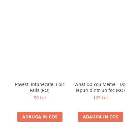
Povesti Intunecate: Epic
What Do You Meme - Doi
Jo
Fails (RO)
iepuri dintr-un foc (RO)
50 Lei
129 Lei
ADAUGA IN COS
ADAUGA IN COS