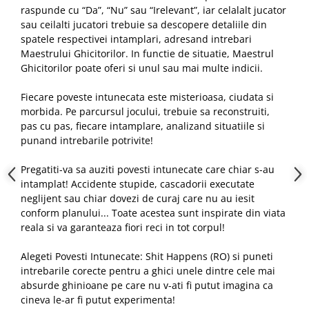
raspunde cu “Da”, “Nu” sau “Irelevant”, iar celalalt jucator
sau ceilalti jucatori trebuie sa descopere detaliile din
spatele respectivei intamplari, adresand intrebari
Maestrului Ghicitorilor. In functie de situatie, Maestrul
Ghicitorilor poate oferi si unul sau mai multe indicii.
Fiecare poveste intunecata este misterioasa, ciudata si
morbida. Pe parcursul jocului, trebuie sa reconstruiti,
pas cu pas, fiecare intamplare, analizand situatiile si
punand intrebarile potrivite!
Pregatiti-va sa auziti povesti intunecate care chiar s-au
intamplat! Accidente stupide, cascadorii executate
neglijent sau chiar dovezi de curaj care nu au iesit
conform planului... Toate acestea sunt inspirate din viata
reala si va garanteaza fiori reci in tot corpul!
Alegeti Povesti Intunecate: Shit Happens (RO) si puneti
intrebarile corecte pentru a ghici unele dintre cele mai
absurde ghinioane pe care nu v-ati fi putut imagina ca
cineva le-ar fi putut experimenta!