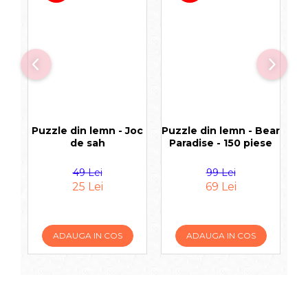
Puzzle din lemn - Joc
Puzzle din lemn - Bear
P
de sah
Paradise - 150 piese
49 Lei
99 Lei
25 Lei
69 Lei
ADAUGA IN COS
ADAUGA IN COS