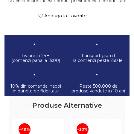
La achizitionarea acestui produs primiti
5
puncte de fidelitate
Adauga la Favorite
Livrare in 24H
Transport gratuit
(comenzi pana la 15:00)
la comenzi peste 250 lei
10% din comanda inapoi
Peste 500.000 de
in puncte de fidelitate
produse vandute in 10 ani
Produse Alternative
-49%
-30%