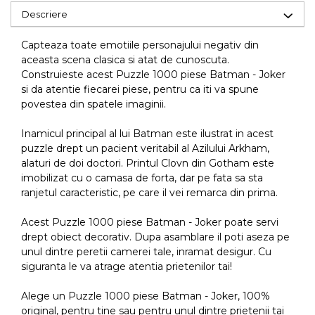
Descriere
Capteaza toate emotiile personajului negativ din
aceasta scena clasica si atat de cunoscuta.
Construieste acest Puzzle 1000 piese Batman - Joker
si da atentie fiecarei piese, pentru ca iti va spune
povestea din spatele imaginii.
Inamicul principal al lui Batman este ilustrat in acest
puzzle drept un pacient veritabil al Azilului Arkham,
alaturi de doi doctori. Printul Clovn din Gotham este
imobilizat cu o camasa de forta, dar pe fata sa sta
ranjetul caracteristic, pe care il vei remarca din prima.
Acest Puzzle 1000 piese Batman - Joker poate servi
drept obiect decorativ. Dupa asamblare il poti aseza pe
unul dintre peretii camerei tale, inramat desigur. Cu
siguranta le va atrage atentia prietenilor tai!
Alege un Puzzle 1000 piese Batman - Joker, 100%
original, pentru tine sau pentru unul dintre prietenii tai