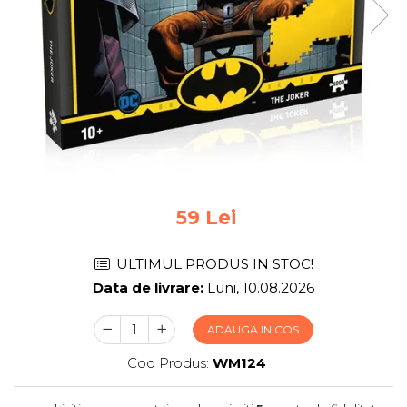
Jocuri pentru 2 persoane
Game cunoscute
Alias
Carcassonne
Catan
Cluedo
Dixit
Monopoly
Orchard Games
Jocuri cooperative
59 Lei
Carti de joc
ULTIMUL PRODUS IN STOC!
Jocuri de masa
Data de livrare:
Luni, 10.08.2026
Jocuri de societate in limba
romana
ADAUGA IN COS
Vezi toate jocurile de societate
Cod Produs:
WM124