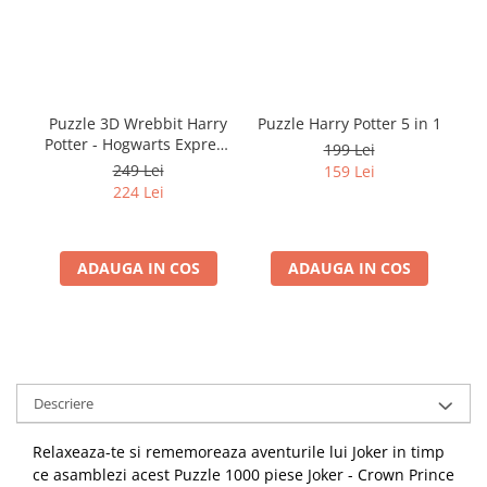
Puzzle 3D Wrebbit Harry
Puzzle Harry Potter 5 in 1
Potter - Hogwarts Express
C
199 Lei
(460 piese)
249 Lei
159 Lei
224 Lei
ADAUGA IN COS
ADAUGA IN COS
Descriere
Relaxeaza-te si rememoreaza aventurile lui Joker in timp
ce asamblezi acest Puzzle 1000 piese Joker - Crown Prince