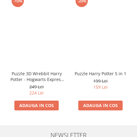
-10%
-20%
Puzzle 3D Wrebbit Harry
Puzzle Harry Potter 5 in 1
Potter - Hogwarts Express
199 Lei
(460 piese)
249 Lei
159 Lei
224 Lei
ADAUGA IN COS
ADAUGA IN COS
NEWSLETTER