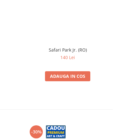
Safari Park Jr. (RO)
Kendama 
140 Lei
ADAUGA IN COS
-30%
-40%