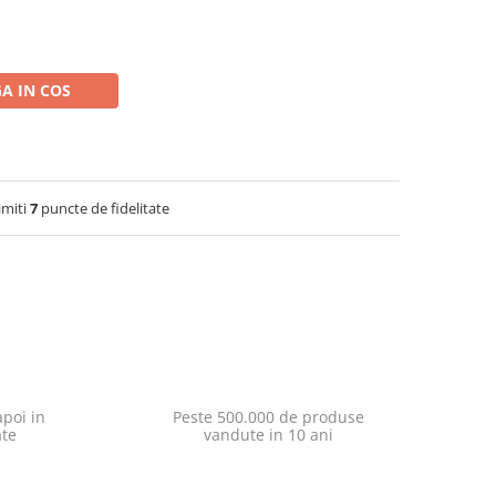
A IN COS
imiti
7
puncte de fidelitate
poi in
Peste 500.000 de produse
ate
vandute in 10 ani