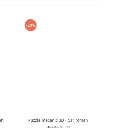
-20%
-20%
ah
Puzzle mecanic 3D - Car roman
Set puzzle me
95 Lei
76 Lei