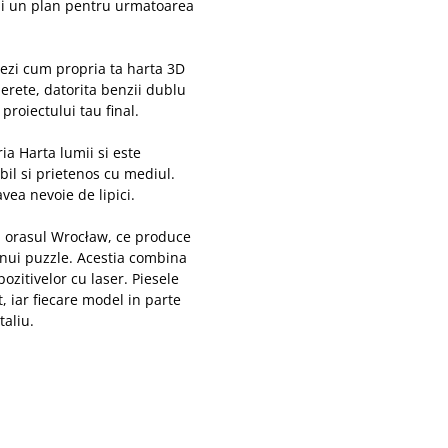
cmi un plan pentru urmatoarea
vezi cum propria ta harta 3D
perete, datorita benzii dublu
proiectului tau final.
ia Harta lumii si este
bil si prietenos cu mediul.
ea nevoie de lipici.
n orasul Wrocław, ce produce
nui puzzle. Acestia combina
ozitivelor cu laser. Piesele
, iar fiecare model in parte
taliu.