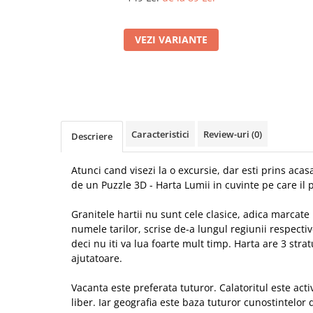
VEZI VARIANTE
Caracteristici
Review-uri
(0)
Descriere
Atunci cand visezi la o excursie, dar esti prins aca
de un Puzzle 3D - Harta Lumii in cuvinte pe care il 
Granitele hartii nu sunt cele clasice, adica marcate p
numele tarilor, scrise de-a lungul regiunii respecti
deci nu iti va lua foarte mult timp. Harta are 3 strat
ajutatoare.
Vacanta este preferata tuturor. Calatoritul este acti
liber. Iar geografia este baza tuturor cunostintelo