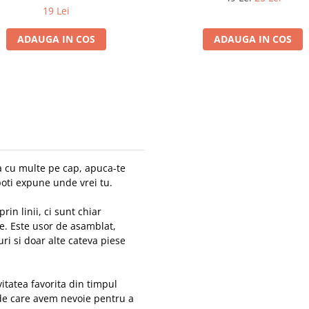
19 Lei
ADAUGA IN COS
ADAUGA IN COS
sa cu multe pe cap, apuca-te
poti expune unde vrei tu.
rin linii, ci sunt chiar
ve. Este usor de asamblat,
uri si doar alte cateva piese
vitatea favorita din timpul
r de care avem nevoie pentru a