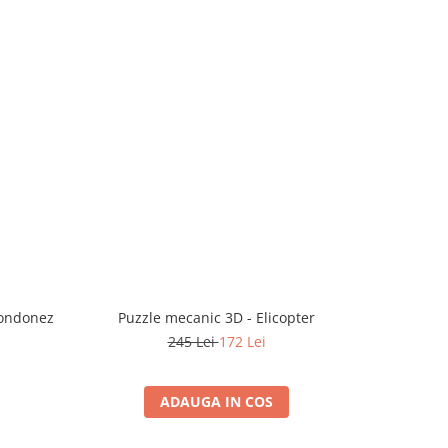
londonez
Puzzle mecanic 3D - Elicopter
Puzzle
245 Lei
172 Lei
ADAUGA IN COS