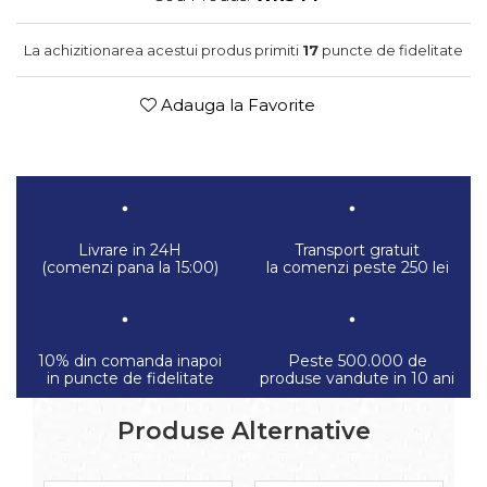
La achizitionarea acestui produs primiti
17
puncte de fidelitate
Adauga la Favorite
Livrare in 24H
Transport gratuit
(comenzi pana la 15:00)
la comenzi peste 250 lei
10% din comanda inapoi
Peste 500.000 de
in puncte de fidelitate
produse vandute in 10 ani
Produse Alternative