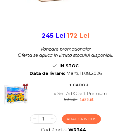
Jocuri pentru 2 persoane
Game cunoscute
Alias
Carcassonne
Catan
245 Lei
172 Lei
Cluedo
Dixit
Vanzare promotionala:
Monopoly
Oferta se aplica in limita stocului disponibil.
Orchard Games
IN STOC
Jocuri cooperative
Data de livrare:
Marti, 11.08.2026
Carti de joc
+ CADOU
Jocuri de masa
1 x Set Art&Craft Premium
Jocuri de societate in limba
69 Lei
Gratuit
romana
Vezi toate jocurile de societate
ADAUGA IN COS
Cod Produs:
WR344