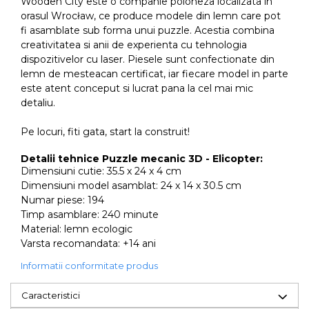
Wooden City este o companie poloneza localizata in
orasul Wrocław, ce produce modele din lemn care pot
fi asamblate sub forma unui puzzle. Acestia combina
creativitatea si anii de experienta cu tehnologia
dispozitivelor cu laser. Piesele sunt confectionate din
lemn de mesteacan certificat, iar fiecare model in parte
este atent conceput si lucrat pana la cel mai mic
detaliu.
Pe locuri, fiti gata, start la construit!
Detalii tehnice Puzzle mecanic 3D - Elicopter:
Dimensiuni cutie: 35.5 x 24 x 4 cm
Dimensiuni model asamblat: 24 x 14 x 30.5 cm
Numar piese: 194
Timp asamblare: 240 minute
Material: lemn ecologic
Varsta recomandata: +14 ani
Informatii conformitate produs
Caracteristici