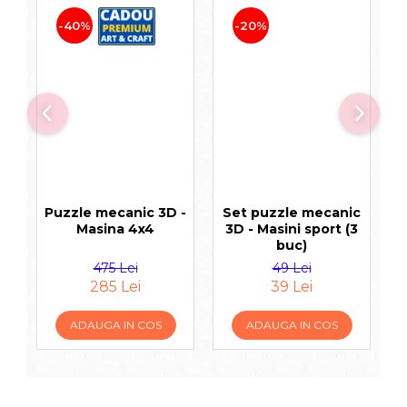
-40%
-20%
Puzzle mecanic 3D -
Set puzzle mecanic
P
Masina 4x4
3D - Masini sport (3
buc)
475 Lei
49 Lei
285 Lei
39 Lei
ADAUGA IN COS
ADAUGA IN COS