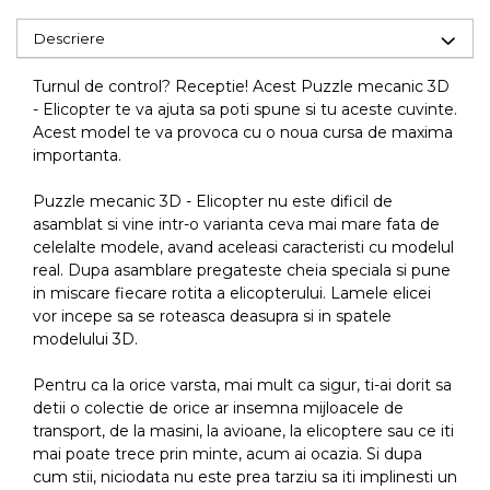
Descriere
Turnul de control? Receptie! Acest Puzzle mecanic 3D
- Elicopter te va ajuta sa poti spune si tu aceste cuvinte.
Acest model te va provoca cu o noua cursa de maxima
importanta.
Puzzle mecanic 3D - Elicopter nu este dificil de
asamblat si vine intr-o varianta ceva mai mare fata de
celelalte modele, avand aceleasi caracteristi cu modelul
real. Dupa asamblare pregateste cheia speciala si pune
in miscare fiecare rotita a elicopterului. Lamele elicei
vor incepe sa se roteasca deasupra si in spatele
modelului 3D.
Pentru ca la orice varsta, mai mult ca sigur, ti-ai dorit sa
detii o colectie de orice ar insemna mijloacele de
transport, de la masini, la avioane, la elicoptere sau ce iti
mai poate trece prin minte, acum ai ocazia. Si dupa
cum stii, niciodata nu este prea tarziu sa iti implinesti un