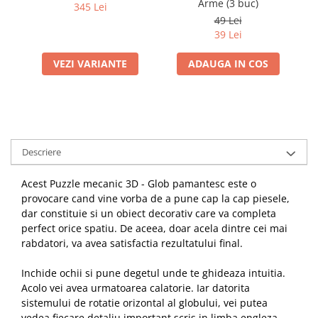
Arme (3 buc)
E
345 Lei
49 Lei
39 Lei
VEZI VARIANTE
ADAUGA IN COS
Descriere
Acest Puzzle mecanic 3D - Glob pamantesc este o
provocare cand vine vorba de a pune cap la cap piesele,
dar constituie si un obiect decorativ care va completa
perfect orice spatiu. De aceea, doar acela dintre cei mai
rabdatori, va avea satisfactia rezultatului final.
Inchide ochii si pune degetul unde te ghideaza intuitia.
Acolo vei avea urmatoarea calatorie. Iar datorita
sistemului de rotatie orizontal al globului, vei putea
vedea fiecare detaliu important scris in limba engleza.