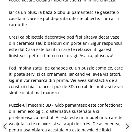
Iar ca un plus, la baza Globului pamantesc se gaseste o
caseta in care se pot depozita diferite obiecte, cum ar fi
cardurile.
Crezi ca obiectele decorative poti fi si altceva decat vaze
din ceramica sau bibelouri din portelan? Sigur raspunsul
este da! Casa este locul in care te relaxezi, iti gasesti
linistea si petreci timp cu cei dragi. Asa ca, pluseaza!
Poti imbina statul pe canapea cu un puzzle complex, care
iti poate servi si ca ornament. Iar cand vei avea vizitatori,
sigur il vor remarca din prima. Vei avea satisfactia de a
construi chiar tu acest puzzle 3D, cu rol decorativ si te vei
simti cu atat mai mandru.
Puzzle-ul mecanic 3D - Glob pamantesc este confectionat
din lemn ecologic, o alternativa sustenabila si
prietenoasa cu mediul. Acesta este un model unic care te
va ajuta sa te relaxezi si sa scapi de stres. De asemenea,
pentru asamblarea acestuia nu este nevoie de lipici.