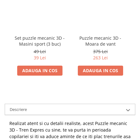
Set puzzle mecanic 3D -
Puzzle mecanic 3D -
P
Masini sport (3 buc)
Moara de vant
49 Lei
375 Lei
39 Lei
263 Lei
ADAUGA IN COS
ADAUGA IN COS
Descriere
Realizat atent si cu detalii realiste, acest Puzzle mecanic
3D - Tren Expres cu sine, te va purta in perioada
copilariei si iti va aduce aminte de ce iti plac trenurile asa