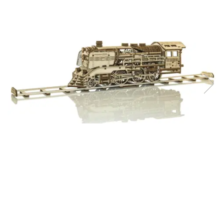
Jocuri pentru o persoana
Vezi toate produsele STEM
Jocuri pentru 2 persoane
Game cunoscute
Alias
Carcassonne
Catan
Cluedo
Dixit
Monopoly
Orchard Games
Jocuri cooperative
Carti de joc
Jocuri de masa
Jocuri de societate in limba
romana
Vezi toate jocurile de societate