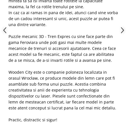
mintea ta sa isi invarta toate rotitele la capacitate
maxima, la fel ca rotile trenului pe sine.
In caz ca ai ramas in pana de idei, atunci cand vine vorba
de un cadou interesant si unic, acest puzzle ar putea fi
una dintre variante.
Puzzle mecanic 3D - Tren Expres cu sine face parte din
gama Feroviara unde poti gasi mai multe modele
mecanice de trenuri si accesorii ajutatoare. Ceea ce face
acest model sa fie mecanic, este faptul ca are abilitatea
de a se misca, de a-si invarti rotile si a avansa pe sine.
Wooden City este o companie poloneza localizata in
orasul Wrocław, ce produce modele din lemn care pot fi
asamblate sub forma unui puzzle. Acestia combina
creativitatea si anii de experienta cu tehnologia
dispozitivelor cu laser. Piesele sunt confectionate din
lemn de mesteacan certificat, iar fiecare model in parte
este atent conceput si lucrat pana la cel mai mic detaliu.
Practic, distractic si sigur!