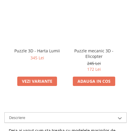
Puzzle 3D - Harta Lumii
Puzzle mecanic 3D -
Pu
Elicopter
345 Lei
245 Lei
172 Lei
VEZI VARIANTE
ADAUGA IN COS
Descriere
Deja ai vazut cum sta treaba cu modelele masinilor de