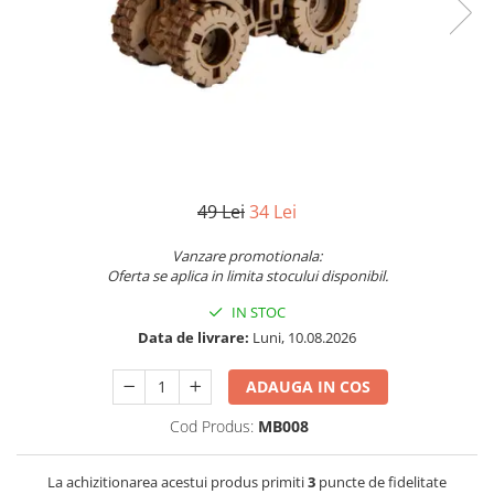
Jocuri pentru o persoana
Vezi toate produsele STEM
Jocuri pentru 2 persoane
Game cunoscute
Alias
Carcassonne
Catan
Cluedo
49 Lei
34 Lei
Dixit
Monopoly
Vanzare promotionala:
Orchard Games
Oferta se aplica in limita stocului disponibil.
Jocuri cooperative
IN STOC
Carti de joc
Data de livrare:
Luni, 10.08.2026
Jocuri de masa
ADAUGA IN COS
Jocuri de societate in limba
romana
Cod Produs:
MB008
Vezi toate jocurile de societate
La achizitionarea acestui produs primiti
3
puncte de fidelitate