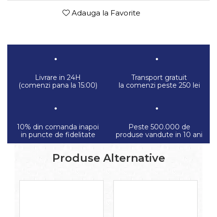
Adauga la Favorite
Livrare in 24H
Transport gratuit
(comenzi pana la 15:00)
la comenzi peste 250 lei
10% din comanda inapoi
Peste 500.000 de
in puncte de fidelitate
produse vandute in 10 ani
Produse Alternative