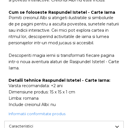
si povesti interactive. Creionul Albi nu este inclus.
Cum se foloseste Raspundel Istetel - Carte Iarna
Porniti creionul Albi si atingeti ilustratiile si simbolurile
de pe pagini pentru a asculta povestea, sunetele naturii
sau indicii interactive. Cei mici pot explora cartea in
ritmul lor, descoperind activitatile de iarna si lumea
personajelor intr-un mod jucaus si accesibil.
Descoperiti magia iernii si transformati fiecare pagina
intr-o noua aventura alaturi de Raspundel Istetel - Carte
Iarna.
Detalii tehnice Raspundel Istetel - Carte Iarna:
Varsta recomandata: +2 ani
Dimensiune produs: 15 x 15 x 1 cm
Limba: romana
Include creionul Albi: nu
Informatii conformitate produs
Caracteristici