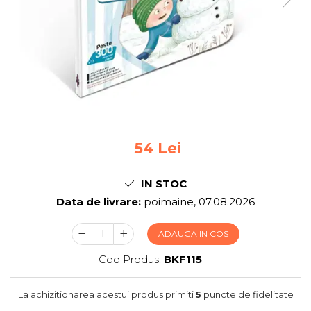
Jocuri pentru 2 persoane
Game cunoscute
Alias
Carcassonne
Catan
Cluedo
Dixit
Monopoly
Orchard Games
54 Lei
Jocuri cooperative
Carti de joc
IN STOC
Data de livrare:
poimaine, 07.08.2026
Jocuri de masa
Jocuri de societate in limba
ADAUGA IN COS
romana
Cod Produs:
BKF115
Vezi toate jocurile de societate
La achizitionarea acestui produs primiti
5
puncte de fidelitate