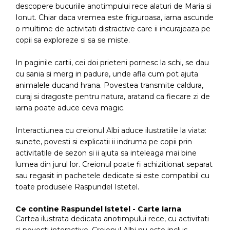
descopere bucuriile anotimpului rece alaturi de Maria si
Ionut. Chiar daca vremea este friguroasa, iarna ascunde
o multime de activitati distractive care ii incurajeaza pe
copii sa exploreze si sa se miste.
In paginile cartii, cei doi prieteni pornesc la schi, se dau
cu sania si merg in padure, unde afla cum pot ajuta
animalele ducand hrana. Povestea transmite caldura,
curaj si dragoste pentru natura, aratand ca fiecare zi de
iarna poate aduce ceva magic.
Interactiunea cu creionul Albi aduce ilustratiile la viata:
sunete, povesti si explicatii ii indruma pe copii prin
activitatile de sezon si ii ajuta sa inteleaga mai bine
lumea din jurul lor. Creionul poate fi achizitionat separat
sau regasit in pachetele dedicate si este compatibil cu
toate produsele Raspundel Istetel.
Ce contine Raspundel Istetel - Carte Iarna
Cartea ilustrata dedicata anotimpului rece, cu activitati