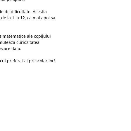
de de dificultate. Acestia
de la 1 la 12, ca mai apoi sa
ile matematice ale copilului
muleaza curiozitatea
iecare data.
ul preferat al prescolarilor!