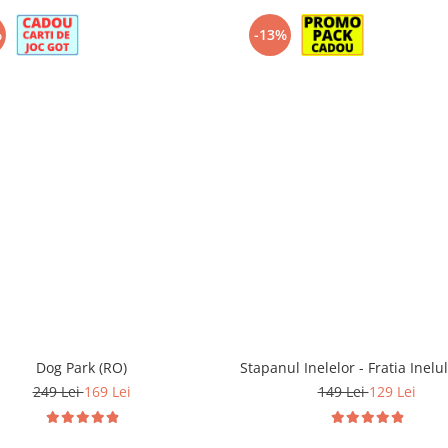
%
-13%
Dog Park (RO)
Stapanul Inelelor - Fratia Inelu
249 Lei
169 Lei
149 Lei
129 Lei