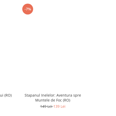
-7%
-11%
lui (RO)
Stapanul Inelelor: Aventura spre
Strumfii - S
Muntele de Foc (RO)
149 Lei
139 Lei
1