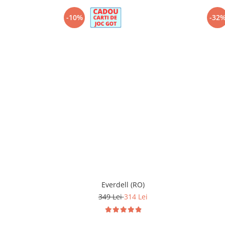
-10%
-32
Everdell (RO)
349 Lei
314 Lei