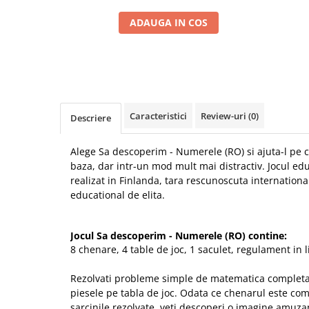
ADAUGA IN COS
Caracteristici
Review-uri
(0)
Descriere
Alege Sa descoperim - Numerele (RO) si ajuta-l pe c
baza, dar intr-un mod mult mai distractiv. Jocul edu
realizat in Finlanda, tara rescunoscuta internationa
educational de elita.
Jocul Sa descoperim - Numerele (RO) contine:
8 chenare, 4 table de joc, 1 saculet, regulament in
Rezolvati probleme simple de matematica completa
piesele pe tabla de joc. Odata ce chenarul este comp
sarcinile rezolvate, veti descoperi o imagine amuza