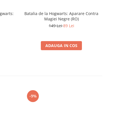
ogwarts:
Batalia de la Hogwarts: Aparare Contra
Monop
Magiei Negre (RO)
149 Lei
89 Lei
ADAUGA IN COS
-9%
-10%