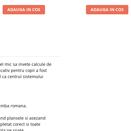
ADAUGA IN COS
ADAUGA IN COS
el mic sa invete calcule de
cativ pentru copii a fost
l ca centrul sistemului
 limba romana.
nd plansele si asezand
letat corect si toate
nta pe spate.