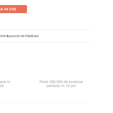
A IN COS
imiti
6
puncte de fidelitate
poi in
Peste 500.000 de produse
ate
vandute in 10 ani