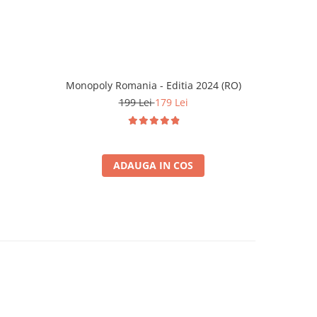
Monopoly Romania - Editia 2024 (RO)
Batalia de
199 Lei
179 Lei
ADAUGA IN COS