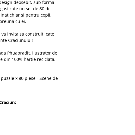
 design deosebit, sub forma
regasi cate un set de 80 de
nat chiar si pentru copii,
mpreuna cu ei.
 va invita sa construiti cate
inte Craciunului!
ada Phuapradit, ilustrator de
e din 100% hartie reciclata,
 puzzle x 80 piese - Scene de
Craciun: