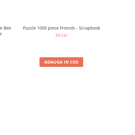
he Bee
Puzzle 1000 piese Friends - Scrapbook
Puzzle 1000 
e
59 Lei
ADAUGA IN COS
A