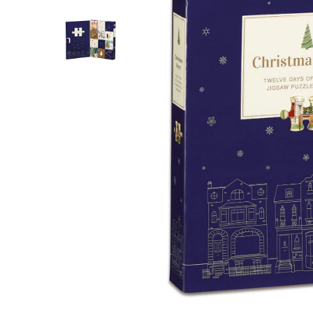
Jocuri pentru o persoana
Vezi toate produsele STEM
Jocuri pentru 2 persoane
Game cunoscute
Alias
Carcassonne
Catan
Cluedo
Dixit
Monopoly
Orchard Games
Jocuri cooperative
Carti de joc
Jocuri de masa
Jocuri de societate in limba
romana
Vezi toate jocurile de societate