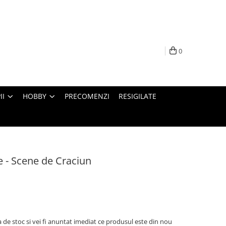
0
II
HOBBY
PRECOMENZI
RESIGILATE
e - Scene de Craciun
 de stoc si vei fi anuntat imediat ce produsul este din nou