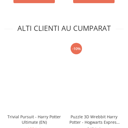
ALTI CLIENTI AU CUMPARAT
-10%
Trivial Pursuit - Harry Potter
Puzzle 3D Wrebbit Harry
Ultimate (EN)
Potter - Hogwarts Express
(460 piese)