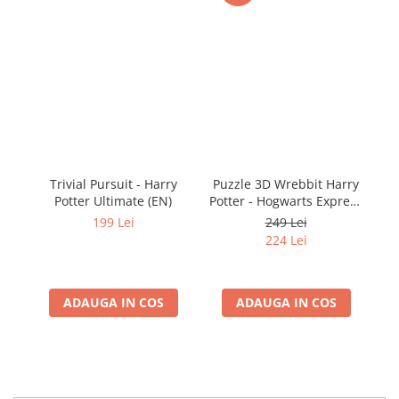
Trivial Pursuit - Harry
Puzzle 3D Wrebbit Harry
Ha
Potter Ultimate (EN)
Potter - Hogwarts Express
(460 piese)
199 Lei
249 Lei
224 Lei
ADAUGA IN COS
ADAUGA IN COS