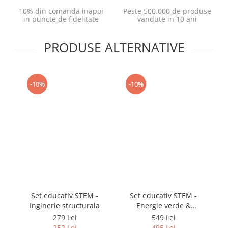
10% din comanda inapoi
Peste 500.000 de produse
in puncte de fidelitate
vandute in 10 ani
PRODUSE ALTERNATIVE
-10%
-10%
Set educativ STEM -
Set educativ STEM -
K
Inginerie structurala
Energie verde &
sustenabila
279 Lei
549 Lei
252 Lei
495 Lei