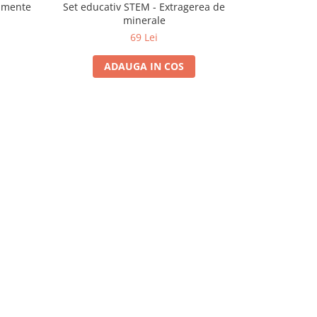
rimente
Set educativ STEM - Extragerea de
Set educ
minerale
c
69 Lei
ADAUGA IN COS
A