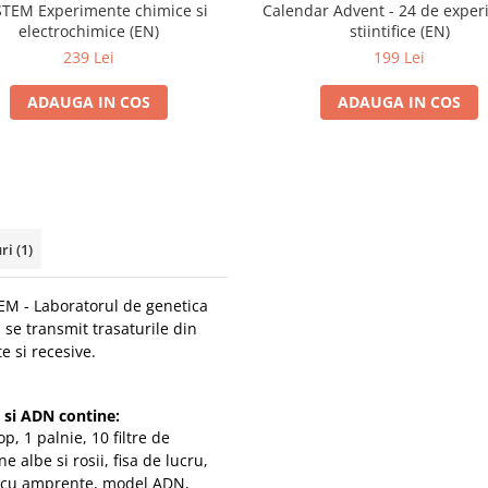
 STEM Experimente chimice si
Calendar Advent - 24 de expe
electrochimice (EN)
stiintifice (EN)
239 Lei
199 Lei
ADAUGA IN COS
ADAUGA IN COS
uri
(1)
EM - Laboratorul de genetica
se transmit trasaturile din
 si recesive.
 si ADN contine:
p, 1 palnie, 10 filtre de
e albe si rosii, fisa de lucru,
e cu amprente, model ADN,