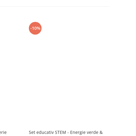
-10%
-10%
erie
Set educativ STEM - Energie verde &
Lampa Pla