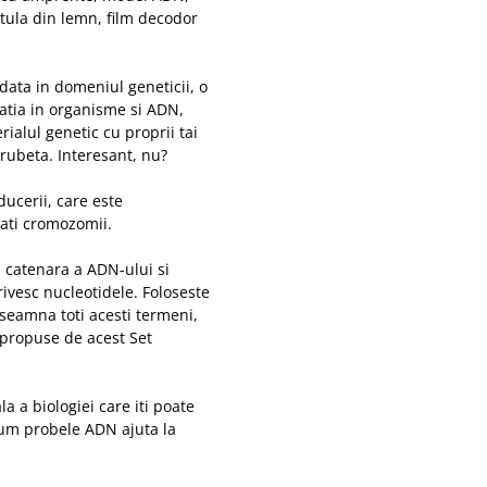
tula din lemn, film decodor
ndata in domeniul geneticii, o
iatia in organisme si ADN,
rialul genetic cu proprii tai
prubeta. Interesant, nu?
ucerii, care este
ati cromozomii.
u catenara a ADN-ului si
rivesc nucleotidele. Foloseste
nseamna toti acesti termeni,
 propuse de acest Set
a a biologiei care iti poate
um probele ADN ajuta la