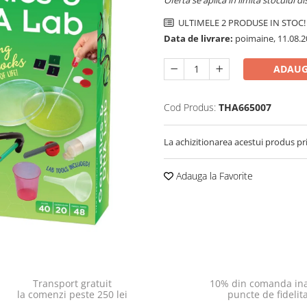
Oferta se aplica in limita stocului di
ULTIMELE 2 PRODUSE IN STOC!
Data de livrare:
poimaine, 11.08.2
ADAUG
Cod Produs:
THA665007
La achizitionarea acestui produs pr
Adauga la Favorite
Transport gratuit
10% din comanda ina
la comenzi peste 250 lei
puncte de fidelit