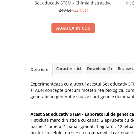
Set educativ STEM - Chimia distractiva
Kit
249 Lei
224 Lei
ADAUGA IN COS
Caracteristici
Download (1)
Review-
Descriere
Experimenteaza cu ajutorul acestui Set educativ ST
si ADN concepte precum mostenirea biologica, cum 
generatie in generatie sau ce sunt genele dominante
Acest Set educativ STEM - Laboratorul de genetica
1 sticluta maro din sticla cu capac, 2 eprubete cu do
hartie, 1 pipeta, 1 pahar gradat, 1 agitator, 12 jetoan
poster cu celule, puzzle cu cromozomi si cartonas