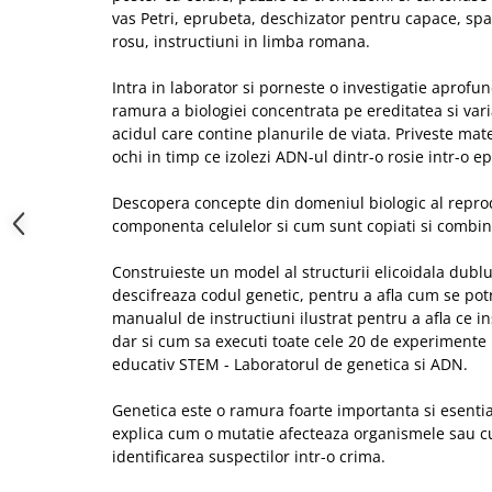
vas Petri, eprubeta, deschizator pentru capace, spa
rosu, instructiuni in limba romana.
Intra in laborator si porneste o investigatie aprofu
ramura a biologiei concentrata pe ereditatea si var
acidul care contine planurile de viata. Priveste mate
ochi in timp ce izolezi ADN-ul dintr-o rosie intr-o e
Descopera concepte din domeniul biologic al reprod
componenta celulelor si cum sunt copiati si combin
Construieste un model al structurii elicoidala dubl
descifreaza codul genetic, pentru a afla cum se pot
manualul de instructiuni ilustrat pentru a afla ce i
dar si cum sa executi toate cele 20 de experimente
educativ STEM - Laboratorul de genetica si ADN.
Genetica este o ramura foarte importanta si esential
explica cum o mutatie afecteaza organismele sau c
identificarea suspectilor intr-o crima.