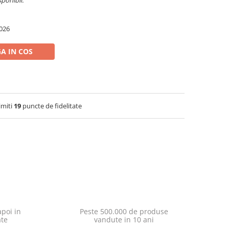
sponibil.
026
A IN COS
imiti
19
puncte de fidelitate
poi in
Peste 500.000 de produse
ate
vandute in 10 ani