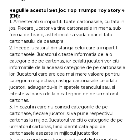
Regulile acestui Set joc Top Trumps Toy Story 4
(EN):
1. Amestecati si impartiti toate cartonasele, cu fata in
jos. Fiecare jucator va tine cartonasele in mana, sub
forma de teanc, astfel incat sa vada doar el fata
cartonasului de deasupra
2. Incepe jucatorul din stanga celui care a impartit
cartonasele. Jucatorul citeste informatia de la o
categorie de pe cartonas, iar ceilalti jucatori vor citi
informatiile de la aceeasi categorie de pe cartonasele
lor. Jucatorul care are cea mai mare valoare pentru
categoria respectiva, castiga cartonasele celorlalti
jucatori, adaugandu-le in spatele teancului sau, si
citeste valoarea de la o categorie de pe urmatorul
cartonas.
3. In cazul in care nu coincid categoriile de pe
cartonase, fiecare jucator isi va pune respectivul
cartonas la mijloc. Jucatorul va citi o categorie de pe
urmatorul cartonas, fiind identificata apoi pe
cartonasele asezate in mijlocul jucatorilor.
4. Jocul se incheie atunci cand unul dintre jucatori