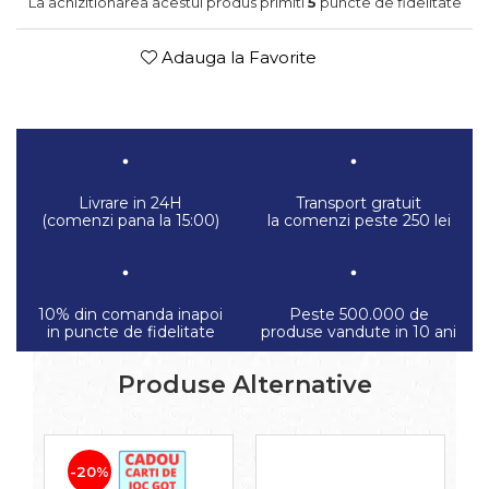
La achizitionarea acestui produs primiti
5
puncte de fidelitate
Adauga la Favorite
Livrare in 24H
Transport gratuit
(comenzi pana la 15:00)
la comenzi peste 250 lei
10% din comanda inapoi
Peste 500.000 de
in puncte de fidelitate
produse vandute in 10 ani
Produse Alternative
-20%