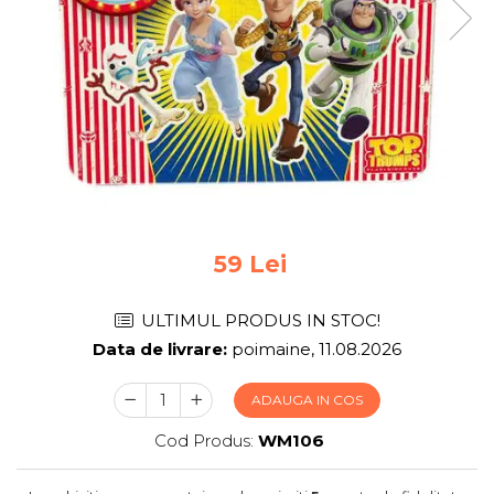
Jocuri pentru 2 persoane
Game cunoscute
Alias
Carcassonne
Catan
Cluedo
Dixit
Monopoly
Orchard Games
Jocuri cooperative
59 Lei
Carti de joc
ULTIMUL PRODUS IN STOC!
Jocuri de masa
Data de livrare:
poimaine, 11.08.2026
Jocuri de societate in limba
romana
ADAUGA IN COS
Vezi toate jocurile de societate
Cod Produs:
WM106