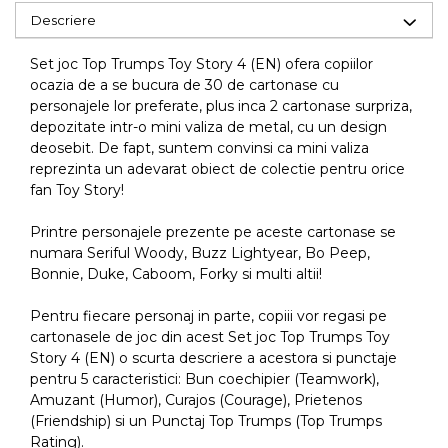
Descriere
Set joc Top Trumps Toy Story 4 (EN) ofera copiilor
ocazia de a se bucura de 30 de cartonase cu
personajele lor preferate, plus inca 2 cartonase surpriza,
depozitate intr-o mini valiza de metal, cu un design
deosebit. De fapt, suntem convinsi ca mini valiza
reprezinta un adevarat obiect de colectie pentru orice
fan Toy Story!
Printre personajele prezente pe aceste cartonase se
numara Seriful Woody, Buzz Lightyear, Bo Peep,
Bonnie, Duke, Caboom, Forky si multi altii!
Pentru fiecare personaj in parte, copiii vor regasi pe
cartonasele de joc din acest Set joc Top Trumps Toy
Story 4 (EN) o scurta descriere a acestora si punctaje
pentru 5 caracteristici: Bun coechipier (Teamwork),
Amuzant (Humor), Curajos (Courage), Prietenos
(Friendship) si un Punctaj Top Trumps (Top Trumps
Rating).