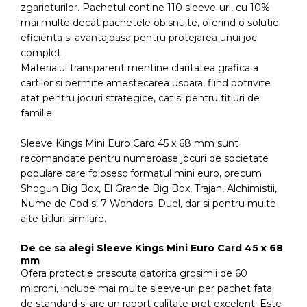
zgarieturilor. Pachetul contine 110 sleeve-uri, cu 10%
mai multe decat pachetele obisnuite, oferind o solutie
eficienta si avantajoasa pentru protejarea unui joc
complet.
Materialul transparent mentine claritatea grafica a
cartilor si permite amestecarea usoara, fiind potrivite
atat pentru jocuri strategice, cat si pentru titluri de
familie.
Sleeve Kings Mini Euro Card 45 x 68 mm sunt
recomandate pentru numeroase jocuri de societate
populare care folosesc formatul mini euro, precum
Shogun Big Box, El Grande Big Box, Trajan, Alchimistii,
Nume de Cod si 7 Wonders: Duel, dar si pentru multe
alte titluri similare.
De ce sa alegi Sleeve Kings Mini Euro Card 45 x 68
mm
Ofera protectie crescuta datorita grosimii de 60
microni, include mai multe sleeve-uri per pachet fata
de standard si are un raport calitate pret excelent. Este