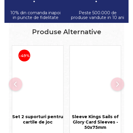
10% din comanda inapoi
Peste 500.000 de
in puncte de fidelitate
produse vandute in 10 ani
Produse Alternative
-49%
Set 2 suporturi pentru
Sleeve Kings Sails of
P
cartile de joc
Glory Card Sleeves -
50x75mm
E