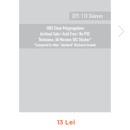
Jocuri pentru 2 persoane
Game cunoscute
Alias
Carcassonne
Catan
Cluedo
Dixit
Monopoly
Orchard Games
Jocuri cooperative
Carti de joc
Jocuri de masa
Jocuri de societate in limba
romana
Vezi toate jocurile de societate
13 Lei