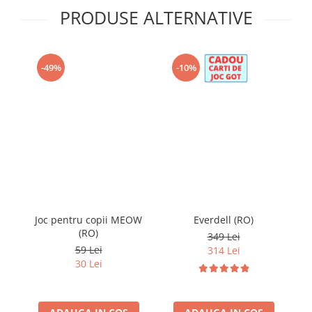
PRODUSE ALTERNATIVE
-49%
-10%
Joc pentru copii MEOW
Everdell (RO)
M
(RO)
C
349 Lei
59 Lei
314 Lei
30 Lei