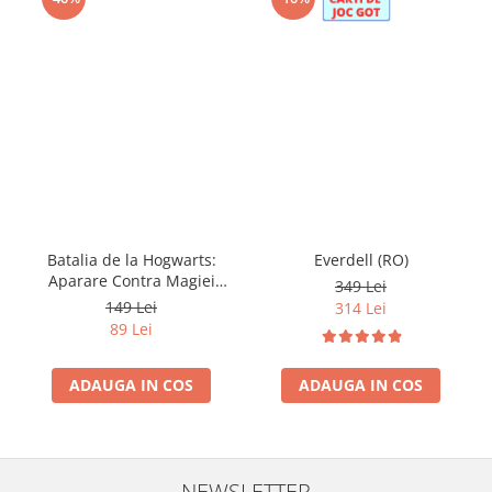
Batalia de la Hogwarts:
Everdell (RO)
Aparare Contra Magiei
349 Lei
Negre (RO)
149 Lei
314 Lei
89 Lei
ADAUGA IN COS
ADAUGA IN COS
NEWSLETTER