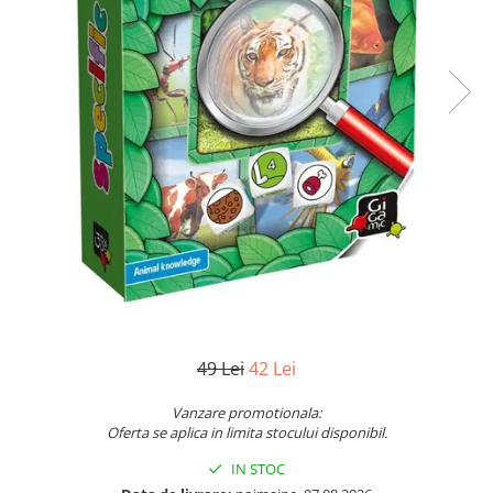
Jocuri pentru o persoana
Vezi toate produsele STEM
Jocuri pentru 2 persoane
Game cunoscute
Alias
Carcassonne
Catan
Cluedo
Dixit
Monopoly
Orchard Games
Jocuri cooperative
Carti de joc
49 Lei
42 Lei
Jocuri de masa
Jocuri de societate in limba
Vanzare promotionala:
romana
Oferta se aplica in limita stocului disponibil.
Vezi toate jocurile de societate
IN STOC