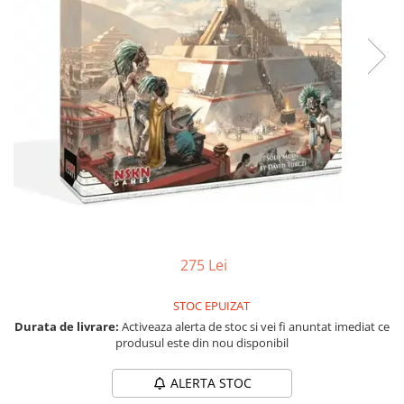
Vezi toate produsele STEM
Jocuri pentru o persoana
Jocuri pentru 2 persoane
Game cunoscute
Alias
Carcassonne
Catan
Cluedo
Dixit
Monopoly
Orchard Games
Jocuri cooperative
275 Lei
Carti de joc
Jocuri de masa
STOC EPUIZAT
Durata de livrare:
Activeaza alerta de stoc si vei fi anuntat imediat ce
Jocuri de societate in limba
produsul este din nou disponibil
romana
Vezi toate jocurile de societate
ALERTA STOC