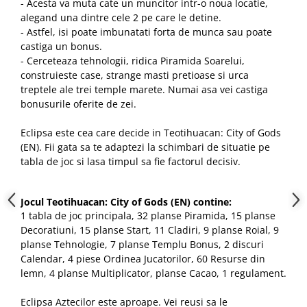
- Acesta va muta cate un muncitor intr-o noua locatie,
alegand una dintre cele 2 pe care le detine.
- Astfel, isi poate imbunatati forta de munca sau poate
castiga un bonus.
- Cerceteaza tehnologii, ridica Piramida Soarelui,
construieste case, strange masti pretioase si urca
treptele ale trei temple marete. Numai asa vei castiga
bonusurile oferite de zei.
Eclipsa este cea care decide in Teotihuacan: City of Gods
(EN). Fii gata sa te adaptezi la schimbari de situatie pe
tabla de joc si lasa timpul sa fie factorul decisiv.
Jocul Teotihuacan: City of Gods (EN) contine:
1 tabla de joc principala, 32 planse Piramida, 15 planse
Decoratiuni, 15 planse Start, 11 Cladiri, 9 planse Roial, 9
planse Tehnologie, 7 planse Templu Bonus, 2 discuri
Calendar, 4 piese Ordinea Jucatorilor, 60 Resurse din
lemn, 4 planse Multiplicator, planse Cacao, 1 regulament.
Eclipsa Aztecilor este aproape. Vei reusi sa le