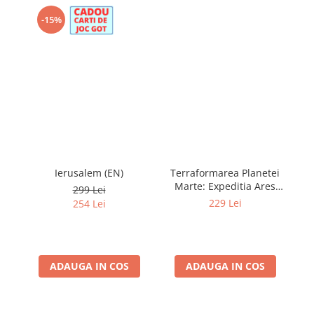
-15%
Ierusalem (EN)
Terraformarea Planetei
Marte: Expeditia Ares
299 Lei
(RO)
229 Lei
254 Lei
ADAUGA IN COS
ADAUGA IN COS