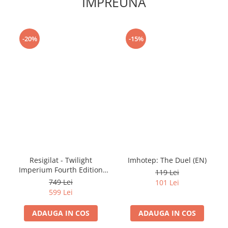
IMPREUNA
-20%
-15%
Resigilat - Twilight
Imhotep: The Duel (EN)
Imperium Fourth Edition
119 Lei
(EN)
749 Lei
101 Lei
599 Lei
ADAUGA IN COS
ADAUGA IN COS