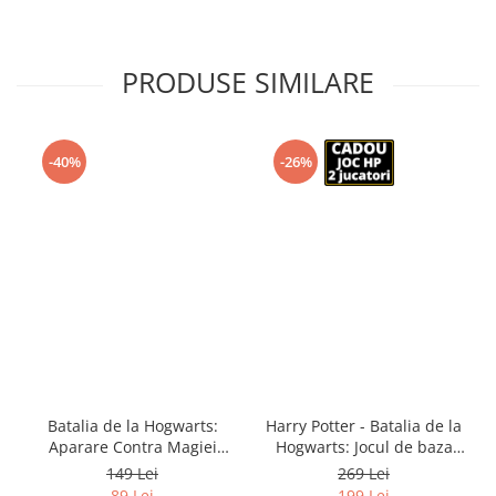
PRODUSE SIMILARE
-40%
-26%
Batalia de la Hogwarts:
Harry Potter - Batalia de la
Aparare Contra Magiei
Hogwarts: Jocul de baza
Negre (RO)
(RO)
149 Lei
269 Lei
89 Lei
199 Lei