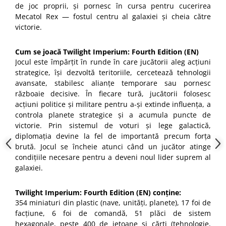
de joc proprii, și pornesc în cursa pentru cucerirea
Mecatol Rex — fostul centru al galaxiei și cheia către
victorie.
Cum se joacă Twilight Imperium: Fourth Edition (EN)
Jocul este împărțit în runde în care jucătorii aleg acțiuni
strategice, își dezvoltă teritoriile, cercetează tehnologii
avansate, stabilesc alianțe temporare sau pornesc
războaie decisive. În fiecare tură, jucătorii folosesc
acțiuni politice și militare pentru a-și extinde influența, a
controla planete strategice și a acumula puncte de
victorie. Prin sistemul de voturi și lege galactică,
diplomația devine la fel de importantă precum forța
brută. Jocul se încheie atunci când un jucător atinge
condițiile necesare pentru a deveni noul lider suprem al
galaxiei.
Twilight Imperium: Fourth Edition (EN) conține:
354 miniaturi din plastic (nave, unități, planete), 17 foi de
facțiune, 6 foi de comandă, 51 plăci de sistem
hexagonale, peste 400 de jetoane și cărți (tehnologie,