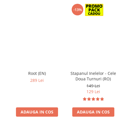
-13%
Root (EN)
Stapanul Inelelor - Cele
St
Doua Turnuri (RO)
289 Lei
149 Lei
129 Lei
ADAUGA IN COS
ADAUGA IN COS