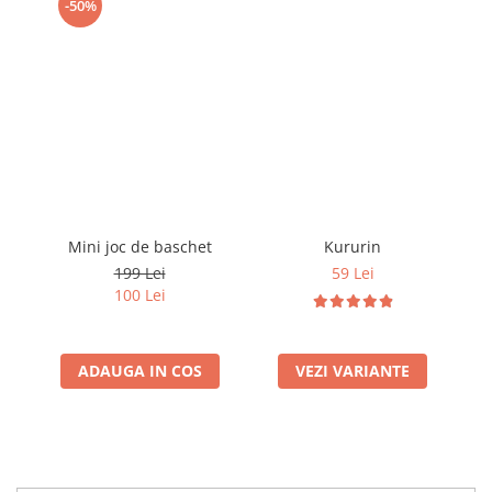
-50%
Mini joc de baschet
Kururin
K
199 Lei
59 Lei
100 Lei
ADAUGA IN COS
VEZI VARIANTE