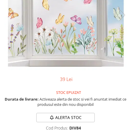
Vezi toate produsele STEM
Jocuri pentru o persoana
Jocuri pentru 2 persoane
Game cunoscute
Alias
Carcassonne
Catan
Cluedo
Dixit
Monopoly
Orchard Games
39 Lei
Jocuri cooperative
Carti de joc
STOC EPUIZAT
Jocuri de masa
Durata de livrare:
Activeaza alerta de stoc si vei fi anuntat imediat ce
produsul este din nou disponibil
Jocuri de societate in limba
romana
ALERTA STOC
Vezi toate jocurile de societate
Cod Produs:
DIV84