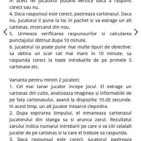
in acest fel jucatorul putand verifica daca a raspuns
corect sau nu.
4. Daca raspunsul este corect, pastreaza cartonasul. Daca
nu, jucatorul il pune la loc in pachet si va extrage un alt
cartonas, incercand din nou.
5. Urmeaza verificarea raspunsurilor si calcularea
punctajului obtinut dupa 10 minute.
6. Jucatorul isi poate pune mai multe tipuri de obiective:
sa obtina un scor cat mai mare in 10 minute, sa
raspunda corect la toate intrebarile de pe primele 5
cartonase etc.
Varianta pentru minim 2 jucatori:
1. Cel mai tanar jucator incepe jocul. El extrage un
cartonas din cutie, analizeaza imaginea si informatiile de
pe fata cartonasului, avand la dispozitie 10-20 secunde.
In acest timp, un alt jucator intoarce clepsidra.
2. Dupa expirarea timpului, el inmaneaza cartonasul
jucatorului din stanga sa si arunca zarul. Rezultatul
zarului indica numarul intrebarii pe care o va citi celalalt
jucator de pe cartonas si la care el trebuie sa raspunda.
3. Daca raspunsul este corect, jucatorul pastreaza