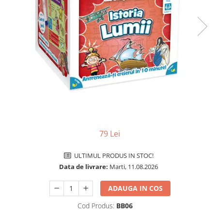
Vezi toate produsele STEM
Jocuri pentru o persoana
Jocuri pentru 2 persoane
Game cunoscute
Alias
Carcassonne
Catan
Cluedo
Dixit
Monopoly
Orchard Games
Jocuri cooperative
79 Lei
Carti de joc
ULTIMUL PRODUS IN STOC!
Jocuri de masa
Data de livrare:
Marti, 11.08.2026
Jocuri de societate in limba
romana
ADAUGA IN COS
Vezi toate jocurile de societate
Cod Produs:
BB06