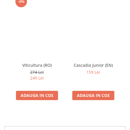
-9%
Viticultura (RO)
Cascadia Junior (EN)
Wi
274 Lei
159 Lei
249 Lei
ADAUGA IN COS
ADAUGA IN COS