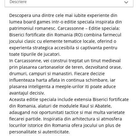
Descriere
Descopera una dintre cele mai iubite experiente din
lumea board games intr-o editie speciala inspirata din
patrimoniul romanesc. Carcassonne – Editie speciala:
Biserici fortificate din Romania (RO) combina farmecul
jocului clasic cu elemente tematice locale, oferind o
experienta strategica accesibila si captivanta pentru
toate tipurile de jucatori.
In Carcassonne, vei construi treptat un tinut medieval
prin plasarea cartonaselor de teren, dezvoltand orase,
drumuri, campuri si manastiri. Fiecare decizie
influenteaza harta aflata in continua schimbare, iar
plasarea inteligenta a meeple-urilor iti poate aduce
avantajul decisiv.
Aceasta editie speciala include extensia Biserici fortificate
din Romania, alaturi de modulele Raul si Abatele,
adaugand noi oportunitati tactice si mai multa varietate
fiecarei partide. Inspiratia din arhitectura si atmosfera
locurilor istorice din Romania ofera jocului un plus de
personalitate si autenticitate.