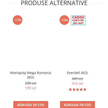
PRODUSE ALTERNATIVE
-17%
-10%
Monopoly Mega Romania
Everdell (RO)
B
(RO)
A
349 Lei
239 Lei
314 Lei
199 Lei
ADAUGA IN COS
ADAUGA IN COS