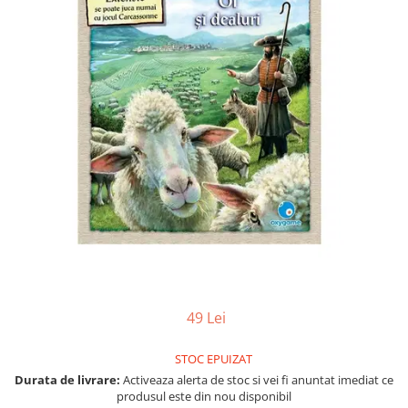
Vezi toate produsele STEM
Jocuri pentru o persoana
Jocuri pentru 2 persoane
Game cunoscute
Alias
Carcassonne
Catan
Cluedo
Dixit
Monopoly
Orchard Games
Jocuri cooperative
Carti de joc
Jocuri de masa
49 Lei
Jocuri de societate in limba
romana
STOC EPUIZAT
Vezi toate jocurile de societate
Durata de livrare:
Activeaza alerta de stoc si vei fi anuntat imediat ce
produsul este din nou disponibil