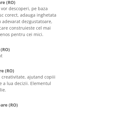
re (RO)
o vor descoperi, pe baza
cesc corect, adauga inghetata
cu adevarat dezgustatoare,
 care construieste cel mai
tenos pentru cei mici.
 (RO)
nt
re (RO)
 creativitate, ajutand copiii
e a lua decizii. Elementul
lie.
oare (RO)