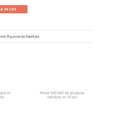
A IN COS
imiti
7
puncte de fidelitate
poi in
Peste 500.000 de produse
ate
vandute in 10 ani