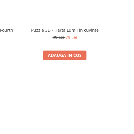
 Fourth
Puzzle 3D - Harta Lumii in cuvinte
Micr
99 Lei
79 Lei
ADAUGA IN COS
-10%