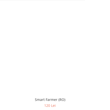
-10%
Smart Farmer (RO)
Juni
120 Lei
1