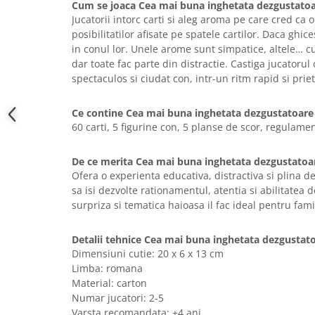
Cum se joaca Cea mai buna inghetata dezgustatoa
Jucatorii intorc carti si aleg aroma pe care cred ca 
posibilitatilor afisate pe spatele cartilor. Daca ghi
in conul lor. Unele arome sunt simpatice, altele… 
dar toate fac parte din distractie. Castiga jucatorul
spectaculos si ciudat con, intr-un ritm rapid si prie
Ce contine Cea mai buna inghetata dezgustatoare
60 carti, 5 figurine con, 5 planse de scor, regulame
De ce merita Cea mai buna inghetata dezgustatoa
Ofera o experienta educativa, distractiva si plina de
sa isi dezvolte rationamentul, atentia si abilitatea d
surpriza si tematica haioasa il fac ideal pentru fami
Detalii tehnice Cea mai buna inghetata dezgustat
Dimensiuni cutie: 20 x 6 x 13 cm
Limba: romana
Material: carton
Numar jucatori: 2-5
Varsta recomandata: +4 ani