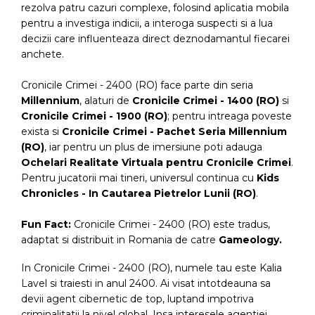
rezolva patru cazuri complexe, folosind aplicatia mobila
pentru a investiga indicii, a interoga suspecti si a lua
decizii care influenteaza direct deznodamantul fiecarei
anchete.
Cronicile Crimei - 2400 (RO) face parte din seria
Millennium
, alaturi de
Cronicile Crimei - 1400 (RO)
si
Cronicile Crimei - 1900 (RO)
; pentru intreaga poveste
exista si
Cronicile Crimei - Pachet Seria Millennium
(RO)
, iar pentru un plus de imersiune poti adauga
Ochelari Realitate Virtuala pentru Cronicile Crimei
.
Pentru jucatorii mai tineri, universul continua cu
Kids
Chronicles - In Cautarea Pietrelor Lunii (RO)
.
Fun Fact:
Cronicile Crimei - 2400 (RO) este tradus,
adaptat si distribuit in Romania de catre
Gameology
.
In Cronicile Crimei - 2400 (RO), numele tau este Kalia
Lavel si traiesti in anul 2400. Ai visat intotdeauna sa
devii agent cibernetic de top, luptand impotriva
criminalitatii la nivel global. Insa interesele agentiei