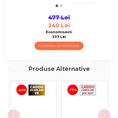
2400 (RO)
1900 (RO)
477 Lei
240 Lei
Economisesti
237 Lei
CUMPARA-LE IMPREUNA
Produse Alternative
-44%
-17%