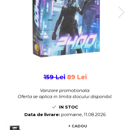
Jocuri pentru 2 persoane
Game cunoscute
Alias
Carcassonne
Catan
Cluedo
Dixit
Monopoly
Orchard Games
Jocuri cooperative
159 Lei
89 Lei
Carti de joc
Jocuri de masa
Vanzare promotionala:
Jocuri de societate in limba
Oferta se aplica in limita stocului disponibil.
romana
IN STOC
Vezi toate jocurile de societate
Data de livrare:
poimaine, 11.08.2026
+ CADOU