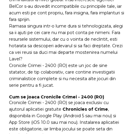
BelCor s-au dovedit incompatibile cu principiile tale, iar
acum esti pe cont propriu, fara insigna, fara implanturi si
fara sprijin.
Ramasa singura intr-o lume dura si tehnologizata, alegi
sa ii ajuti pe cei care nu mai pot conta pe nimeni. Fara
resursele sistemului, dar cu o vointa de neclintit, esti
hotarata sa descoperi adevarul si sa faci dreptate. Crezi
ca vei reusi sa duci mai departe mostenirea numelui
Lavel?
Cronicile Crimei - 2400 (RO) este un joc de sine
statator, de tip colaborativ, care contine investigatii
criminalistice complete si nu necesita alte jocuri din
serie pentru a fi jucat.
Cum se joaca Cronicile Crimei - 2400 (RO)
Cronicile Crimei - 2400 (RO) se joaca exclusiv cu
ajutorul aplicatiei gratuite
Chronicles of Crime
,
disponibila in Google Play (Android 5 sau mai nou) si
App Store (iOS 10.0 sau mai nou). Instalarea aplicatiei
este obligatorie, iar limba jocului se poate seta din