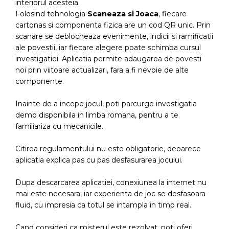
interiorul acesteia.
Folosind tehnologia
Scaneaza si Joaca
, fiecare
cartonas si componenta fizica are un cod QR unic. Prin
scanare se deblocheaza evenimente, indicii si ramificatii
ale povestii, iar fiecare alegere poate schimba cursul
investigatiei. Aplicatia permite adaugarea de povesti
noi prin viitoare actualizari, fara a fi nevoie de alte
componente.
Inainte de a incepe jocul, poti parcurge investigatia
demo disponibila in limba romana, pentru a te
familiariza cu mecanicile.
Citirea regulamentului nu este obligatorie, deoarece
aplicatia explica pas cu pas desfasurarea jocului.
Dupa descarcarea aplicatiei, conexiunea la internet nu
mai este necesara, iar experienta de joc se desfasoara
fluid, cu impresia ca totul se intampla in timp real.
Cand consideri ca misterul este rezolvat, poti oferi